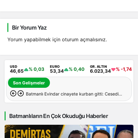
Bir Yorum Yaz
Yorum yapabilmek için
oturum açmalısınız
.
USD
EURO
GR. ALTIN
% 0,03
% 0,40
% -1,74
46,65
53,34
6.023,34
Son Gelişmeler
Batmanlı Evindar cinayete kurban gitti: Cesedi
aranıyor…
Batmanlıların En Çok Okuduğu Haberler