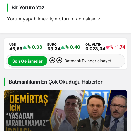
Bir Yorum Yaz
Yorum yapabilmek için
oturum açmalısınız
.
USD
EURO
GR. ALTIN
% 0,03
% 0,40
% -1,74
46,65
53,34
6.023,34
Batmanlı Evindar cinayete
Son Gelişmeler
kurban gitti: Cesedi
Batmanlıların En Çok Okuduğu Haberler
aranıyor…