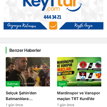
Benzer Haberler
Batman
Spor
Selçuk Şahin’den
Mardinspor ve Vanspor
Batmanlılara:
maçları TRT Kurdî’de
Desteğinize ihtiyacımız
1 gün önce
1 gün önce