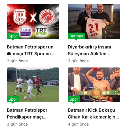
var
Spor
Batman
Batman Petrolspor’un
Diyarbakırlı iş insanı
ilk maçı TRT Spor ve
Süleyman Atik’ten
Beın Sports’ta canlı
Petrolspor’a 2 Milyon TL
3 gün önce
3 gün önce
yayınlanacak
destek
Spor
Spor
Batman Petrolspor
Batmanlı Kick Boksçu
Pendikspor maçı
Cihan Kalık kemer için
hakemi açıklandı
ringe çıkıyor
3 gün önce
4 gün önce