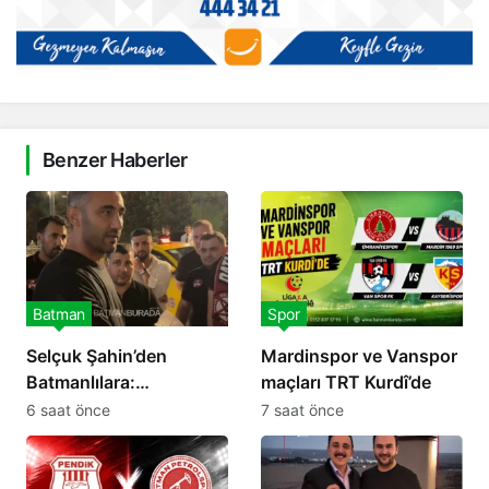
Benzer Haberler
Batman
Spor
Selçuk Şahin’den
Mardinspor ve Vanspor
Batmanlılara:
maçları TRT Kurdî’de
Desteğinize ihtiyacımız
6 saat önce
7 saat önce
var