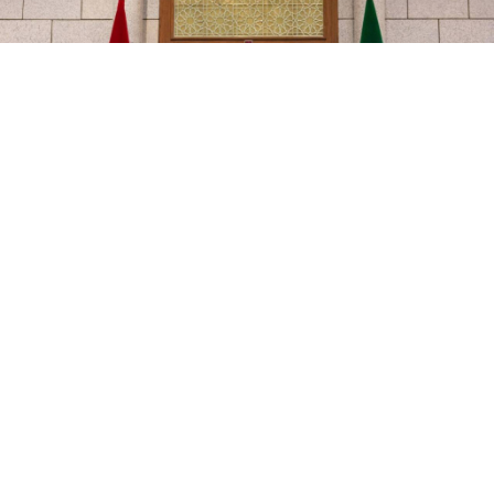
Google'da Abone Ol
0
Paylaş
Dışişleri Bakanı Hakan Fidan, Suriye Demokratik
Güçleri’nin (SDG) İsrail ile koordinasyon içinde
olduğunu savunarak, bu durumun Şam
yönetimiyle yürütülen müzakerelere engel teşkil