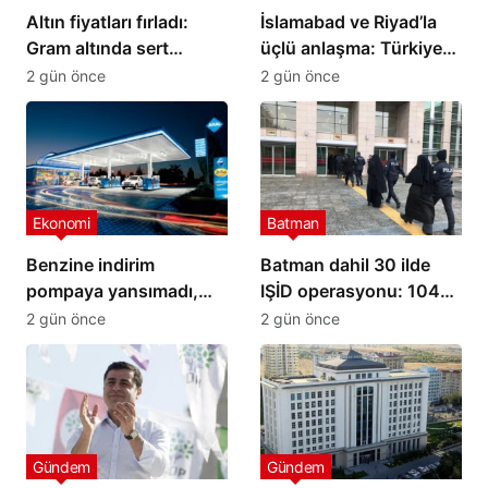
Altın fiyatları fırladı:
İslamabad ve Riyad’la
Gram altında sert
üçlü anlaşma: Türkiye
yükseliş
yeni savunma ittifakını
2 gün önce
2 gün önce
imzaladı
Ekonomi
Batman
Benzine indirim
Batman dahil 30 ilde
pompaya yansımadı,
IŞİD operasyonu: 104
yeni zam geliyor
şüpheli yakalandı
2 gün önce
2 gün önce
Gündem
Gündem