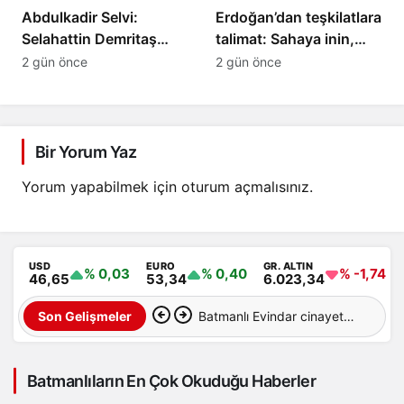
Abdulkadir Selvi:
Erdoğan’dan teşkilatlara
Selahattin Demritaş
talimat: Sahaya inin,
yasadan
süreci anlatın
2 gün önce
2 gün önce
yararlanamayacak
Bir Yorum Yaz
Yorum yapabilmek için
oturum açmalısınız
.
USD
EURO
GR. ALTIN
% 0,03
% 0,40
% -1,74
46,65
53,34
6.023,34
Batmanlı Evindar cinayete
Son Gelişmeler
kurban gitti: Cesedi
Batmanlıların En Çok Okuduğu Haberler
aranıyor…