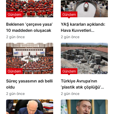
Gündem
Gündem
Beklenen ‘çerçeve yasa’
YAŞ kararları açıklandı:
10 maddeden oluşacak
Hava Kuvvetleri
Komutanı Kadıoğlu
2 gün önce
2 gün önce
emekli edildi
Gündem
Gündem
Süreç yasasının adı belli
Türkiye Avrupa’nın
oldu
‘plastik atık çöplüğü’
mü?
2 gün önce
2 gün önce