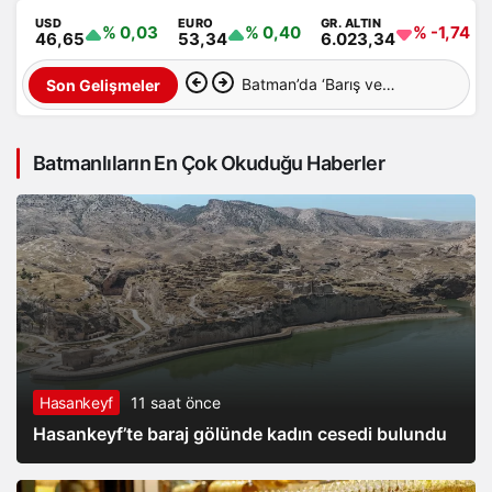
USD
EURO
GR. ALTIN
% 0,03
% 0,40
% -1,74
46,65
53,34
6.023,34
Batman’ın gastronomi
Son Gelişmeler
haritası ve master planı
Batmanlıların En Çok Okuduğu Haberler
hazırlanıyor
Hasankeyf
11 saat önce
Hasankeyf’te baraj gölünde kadın cesedi bulundu