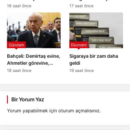
beklediği tarihî kanun
siyasi yapılanma
16 saat önce
17 saat önce
teklifinin tam metni
gündemde
Gündem
Ekonomi
Bahçeli: Demirtaş evine,
Sigaraya bir zam daha
Ahmetler görevine,
geldi
Öcalan umut hakkına
18 saat önce
19 saat önce
kavuşmalıdır
Bir Yorum Yaz
Yorum yapabilmek için
oturum açmalısınız
.