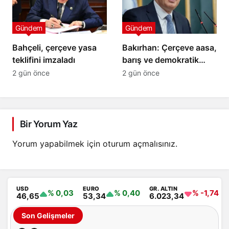
Gündem
Gündem
Bahçeli, çerçeve yasa
Bakırhan: Çerçeve aasa,
teklifini imzaladı
barış ve demokratik
çözümün ilk adımıdır
2 gün önce
2 gün önce
Bir Yorum Yaz
Yorum yapabilmek için
oturum açmalısınız
.
USD
EURO
GR. ALTIN
% 0,03
% 0,40
% -1,74
46,65
53,34
6.023,34
Son Gelişmeler