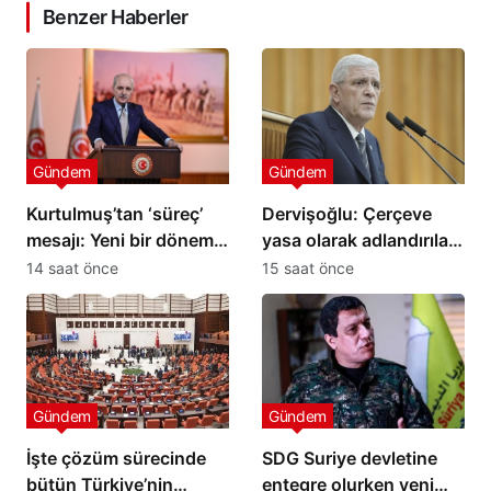
Benzer Haberler
Gündem
Gündem
Kurtulmuş’tan ‘süreç’
Dervişoğlu: Çerçeve
mesajı: Yeni bir dönemin
yasa olarak adlandırılan
kapısı aralanıyor
ihanet belgesini kabul
14 saat önce
15 saat önce
etmeyeceğiz
Gündem
Gündem
İşte çözüm sürecinde
SDG Suriye devletine
bütün Türkiye’nin
entegre olurken yeni