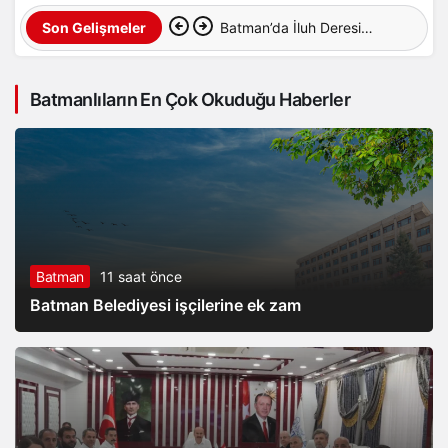
Batman’da İluh Deresi
Son Gelişmeler
çevresindeki park ve yollar
Batmanlıların En Çok Okuduğu Haberler
hizmete açıldı
Batman
11 saat önce
Batman Belediyesi işçilerine ek zam