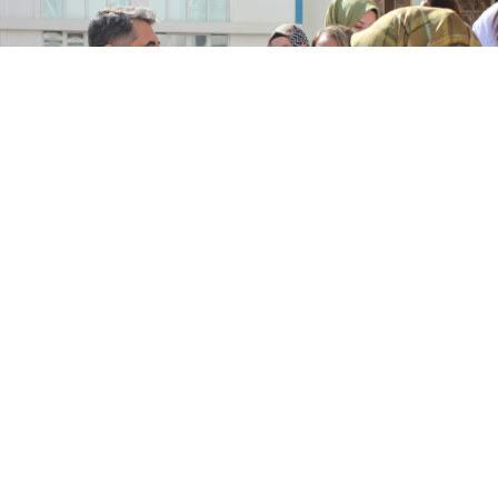
Google'da Abone Ol
0
Paylaş
AK Parti Batman Belediye Başkan adayı Adil
Sebati Ceylan, fabrikalar da çalışan kadınları
ziyaret ederek karanfil takdim etti.