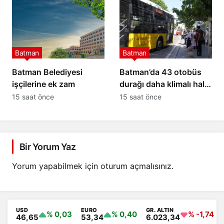
Batman
Batman
Batman Belediyesi
Batman’da 43 otobüs
işçilerine ek zam
durağı daha klimalı hale
getirilecek
15 saat önce
15 saat önce
Bir Yorum Yaz
Yorum yapabilmek için
oturum açmalısınız
.
USD
EURO
GR. ALTIN
% 0,03
% 0,40
% -1,74
46,65
53,34
6.023,34