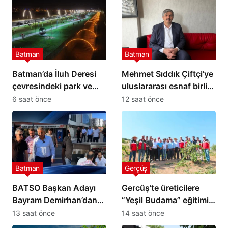
Batman
Batman
Batman’da İluh Deresi
Mehmet Sıddık Çiftçi’ye
çevresindeki park ve
uluslararası esnaf birliği
yollar hizmete açıldı
görevi
6 saat önce
12 saat önce
Batman
Gerçüş
BATSO Başkan Adayı
Gercüş’te üreticilere
Bayram Demirhan’dan
“Yeşil Budama” eğitimi
yoğun saha mesaisi
verildi
13 saat önce
14 saat önce