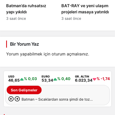
Batman’da ruhsatsız
BAT-RAY ve yeni ulaşım
yapı yıkıldı
projeleri masaya yatırıldı
3 saat önce
3 saat önce
Bir Yorum Yaz
Yorum yapabilmek için
oturum açmalısınız
.
USD
EURO
GR. ALTIN
% 0,03
% 0,40
% -1,74
46,65
53,34
6.023,34
Son Gelişmeler
Batman – Sıcaklardan sonra şimdi de toz
taşınımı