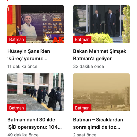
Batman
Batman
Hüseyin Şansi’den
Bakan Mehmet Şimşek
‘süreç’ yorumu:
Batman’a geliyor
Bölgemizin geleceği
11 dakika önce
32 dakika önce
açısından önemli bir
adım
Batman
Batman
Batman dahil 30 ilde
Batman – Sıcaklardan
IŞİD operasyonu: 104
sonra şimdi de toz
şüpheli yakalandı
taşınımı
49 dakika önce
2 saat önce