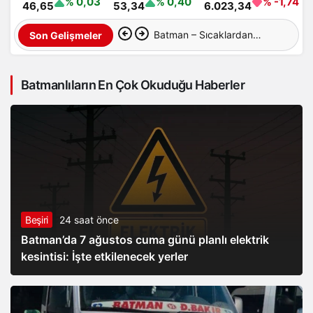
% 0,03
% 0,40
% -1,74
46,65
53,34
6.023,34
Kürt oylarıyla meclis’e giren
Son Gelişmeler
TİP ve EMEP, ‘çözüm
Batmanlıların En Çok Okuduğu Haberler
süreci’ yasa teklifine imza
vermedi
Beşiri
24 saat önce
Batman’da 7 ağustos cuma günü planlı elektrik
kesintisi: İşte etkilenecek yerler