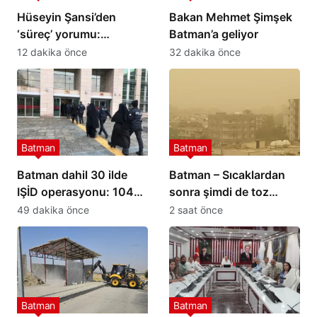
Hüseyin Şansi’den
Bakan Mehmet Şimşek
‘süreç’ yorumu:
Batman’a geliyor
Bölgemizin geleceği
12 dakika önce
32 dakika önce
açısından önemli bir
adım
Batman
Batman
Batman dahil 30 ilde
Batman – Sıcaklardan
IŞİD operasyonu: 104
sonra şimdi de toz
şüpheli yakalandı
taşınımı
49 dakika önce
2 saat önce
Batman
Batman