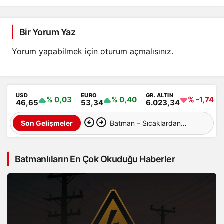
Bir Yorum Yaz
Yorum yapabilmek için
oturum açmalısınız
.
USD
EURO
GR. ALTIN
% 0,03
% 0,40
% -1,74
46,65
53,34
6.023,34
Batman – Sıcaklardan
Son Gelişmeler
sonra şimdi de toz taşınımı
Batmanlıların En Çok Okuduğu Haberler