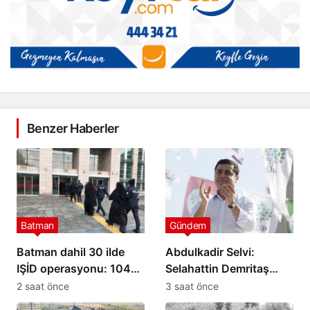
Benzer Haberler
Batman
Gündem
Batman dahil 30 ilde
Abdulkadir Selvi:
IŞİD operasyonu: 104
Selahattin Demritaş
şüpheli yakalandı
yasadan
2 saat önce
3 saat önce
yararlanamayacak