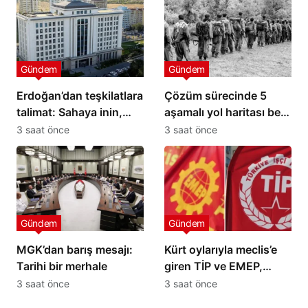
Gündem
Gündem
Erdoğan’dan teşkilatlara
Çözüm sürecinde 5
talimat: Sahaya inin,
aşamalı yol haritası belli
süreci anlatın
oldu
3 saat önce
3 saat önce
Gündem
Gündem
MGK’dan barış mesajı:
Kürt oylarıyla meclis’e
Tarihi bir merhale
giren TİP ve EMEP,
‘çözüm süreci’ yasa
3 saat önce
3 saat önce
teklifine imza vermedi