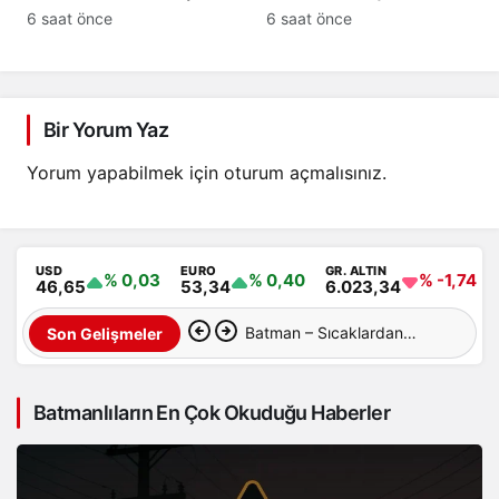
yasadan
süreci anlatın
6 saat önce
6 saat önce
yararlanamayacak
Bir Yorum Yaz
Yorum yapabilmek için
oturum açmalısınız
.
USD
EURO
GR. ALTIN
% 0,03
% 0,40
% -1,74
46,65
53,34
6.023,34
Batman – Sıcaklardan
Son Gelişmeler
sonra şimdi de toz taşınımı
Batmanlıların En Çok Okuduğu Haberler