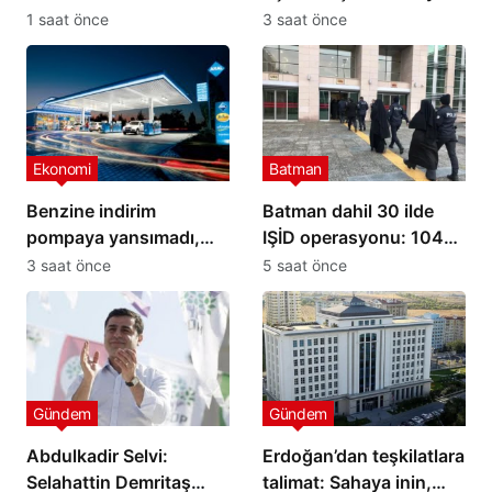
yükseliş
yeni savunma ittifakını
1 saat önce
3 saat önce
imzaladı
Ekonomi
Batman
Benzine indirim
Batman dahil 30 ilde
pompaya yansımadı,
IŞİD operasyonu: 104
yeni zam geliyor
şüpheli yakalandı
3 saat önce
5 saat önce
Gündem
Gündem
Abdulkadir Selvi:
Erdoğan’dan teşkilatlara
Selahattin Demritaş
talimat: Sahaya inin,