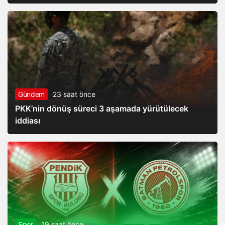
Gündem
23 saat önce
PKK’nin dönüş süreci 3 aşamada yürütülecek
iddiası
Spor
19 saat önce