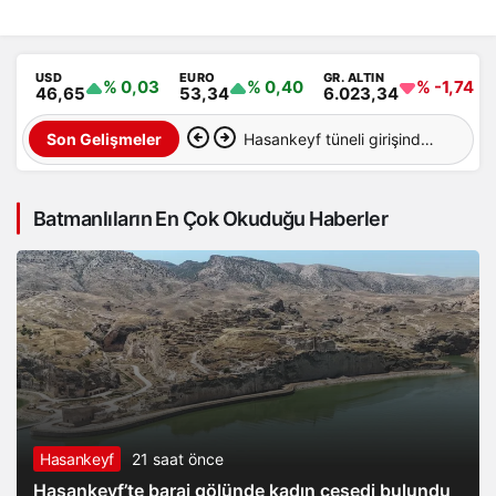
USD
EURO
GR. ALTIN
% 0,03
% 0,40
% -1,74
46,65
53,34
6.023,34
Hasankeyf tüneli girişinde
Son Gelişmeler
feci kaza: 12 yaralı
Batmanlıların En Çok Okuduğu Haberler
Hasankeyf
21 saat önce
Hasankeyf’te baraj gölünde kadın cesedi bulundu