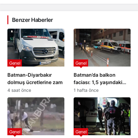
Benzer Haberler
Genel
Genel
Batman-Diyarbakır
Batman’da balkon
dolmuş ücretlerine zam
faciası: 1,5 yaşındaki
bebek hayatını kaybetti
4 saat önce
1 hafta önce
Genel
Genel