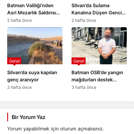
Batman Valiliği’nden
Silvan’da Sulama
Asri Mezarlık Saldırısına
Kanalına Düşen Gencin
İlişkin Açıklama
Cansız Bedenine 4,5
2 hafta önce
2 hafta önce
Saat Sonra Ulaşıldı
Genel
Genel
Silvan’da suya kapılan
Batman OSB’de yangın
genç aranıyor
mağdurları destek
bekliyor: 20 yıllık
2 hafta önce
3 hafta önce
emeğimiz kül oldu
Bir Yorum Yaz
Yorum yapabilmek için
oturum açmalısınız
.