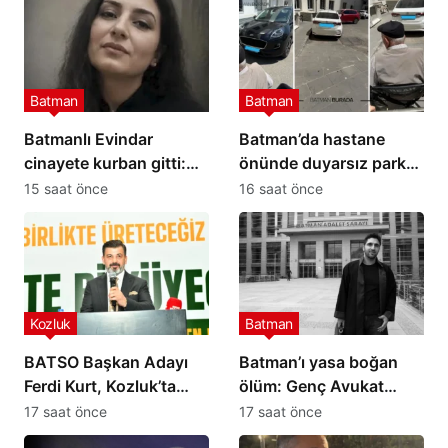
Batman
Batman
Batmanlı Evindar
Batman’da hastane
cinayete kurban gitti:
önünde duyarsız park
Cesedi aranıyor…
tepki çekti
15 saat önce
16 saat önce
Kozluk
Batman
BATSO Başkan Adayı
Batman’ı yasa boğan
Ferdi Kurt, Kozluk’ta
ölüm: Genç Avukat
projelerini anlattı
Emrah Yeni hayatını
17 saat önce
17 saat önce
kaybetti