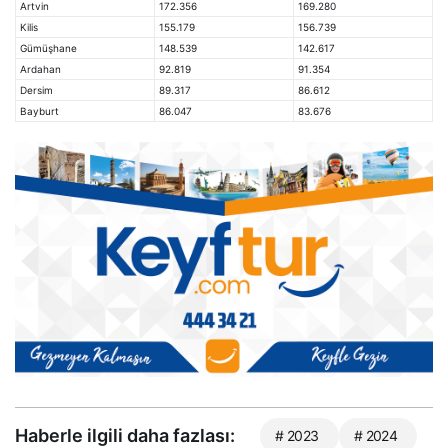
Artvin
172.356
169.280
Kilis
155.179
156.739
Gümüşhane
148.539
142.617
Ardahan
92.819
91.354
Dersim
89.317
86.612
Bayburt
86.047
83.676
Haberle ilgili daha fazlası:
# 2023
# 2024