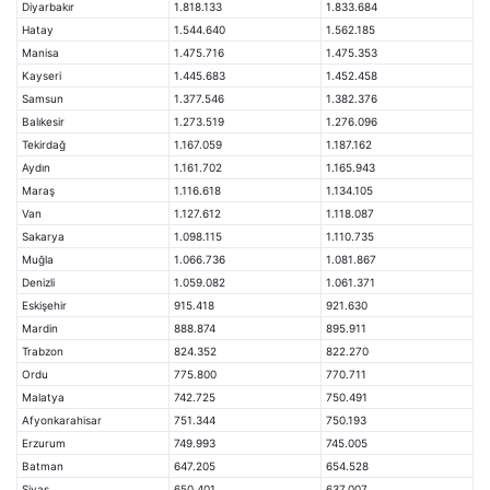
Diyarbakır
1.818.133
1.833.684
Hatay
1.544.640
1.562.185
Manisa
1.475.716
1.475.353
Kayseri
1.445.683
1.452.458
Samsun
1.377.546
1.382.376
Balıkesir
1.273.519
1.276.096
Tekirdağ
1.167.059
1.187.162
Aydın
1.161.702
1.165.943
Maraş
1.116.618
1.134.105
Van
1.127.612
1.118.087
Sakarya
1.098.115
1.110.735
Muğla
1.066.736
1.081.867
Denizli
1.059.082
1.061.371
Eskişehir
915.418
921.630
Mardin
888.874
895.911
Trabzon
824.352
822.270
Ordu
775.800
770.711
Malatya
742.725
750.491
Afyonkarahisar
751.344
750.193
Erzurum
749.993
745.005
Batman
647.205
654.528
Sivas
650.401
637.007