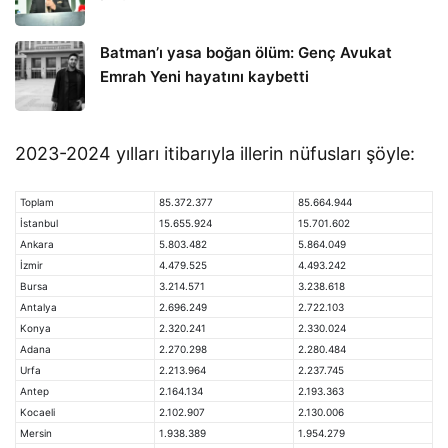
Batman’ı yasa boğan ölüm: Genç Avukat
Emrah Yeni hayatını kaybetti
2023-2024 yılları itibarıyla illerin nüfusları şöyle:
Toplam
85.372.377
85.664.944
İstanbul
15.655.924
15.701.602
Ankara
5.803.482
5.864.049
İzmir
4.479.525
4.493.242
Bursa
3.214.571
3.238.618
Antalya
2.696.249
2.722.103
Konya
2.320.241
2.330.024
Adana
2.270.298
2.280.484
Urfa
2.213.964
2.237.745
Antep
2.164.134
2.193.363
Kocaeli
2.102.907
2.130.006
Mersin
1.938.389
1.954.279