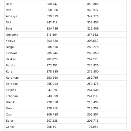
Bitlis
359.747
359.808
Rize
350.506
346.977
Amasya
339.529
342.378
Siirt
347.412
336.453
Bolu
324.789
326.409
Nevşehir
315.994
317.952
Yalova
304.780
307.882
Bingöl
285.655
283.276
Kırıkkale
285.744
283.053
Hakkari
287.625
282.191
Burdur
277.452
275.826
Kars
278.335
272.300
Karaman
263.960
262.791
Karabük
255.242
250.478
Kırşehir
247.179
244.546
Erzincan
243.399
241.239
Bilecik
228.058
228.495
Sinop
229.716
226.957
Iğdır
209.738
206.857
Bartın
207.238
206.715
Çankırı
205.501
199.981