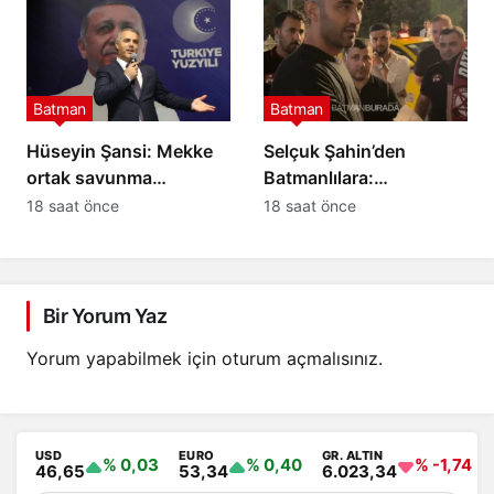
Batman
Batman
Hüseyin Şansi: Mekke
Selçuk Şahin’den
ortak savunma
Batmanlılara:
anlaşması tarihî bir adım
Desteğinize ihtiyacımız
18 saat önce
18 saat önce
var
Bir Yorum Yaz
Yorum yapabilmek için
oturum açmalısınız
.
USD
EURO
GR. ALTIN
% 0,03
% 0,40
% -1,74
46,65
53,34
6.023,34