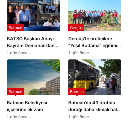
Batman
Gerçüş
BATSO Başkan Adayı
Gercüş’te üreticilere
Bayram Demirhan’dan
“Yeşil Budama” eğitimi
yoğun saha mesaisi
verildi
1 gün önce
1 gün önce
Batman
Batman
Batman Belediyesi
Batman’da 43 otobüs
işçilerine ek zam
durağı daha klimalı hale
getirilecek
1 gün önce
1 gün önce