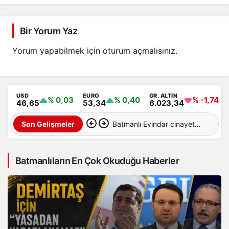
Bir Yorum Yaz
Yorum yapabilmek için
oturum açmalısınız
.
USD
EURO
GR. ALTIN
% 0,03
% 0,40
% -1,74
46,65
53,34
6.023,34
Batman’da hastane
Son Gelişmeler
önünde duyarsız park
Batmanlıların En Çok Okuduğu Haberler
tepki çekti