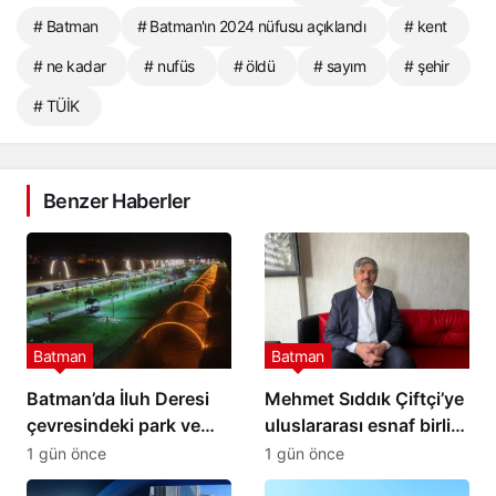
# Batman
# Batman'ın 2024 nüfusu açıklandı
# kent
# ne kadar
# nufüs
# öldü
# sayım
# şehir
# TÜİK
Benzer Haberler
Batman
Batman
Batman’da İluh Deresi
Mehmet Sıddık Çiftçi’ye
çevresindeki park ve
uluslararası esnaf birliği
yollar hizmete açıldı
görevi
1 gün önce
1 gün önce