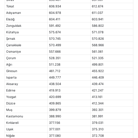
Tokat
606.934
612.674
Adıyaman
604.978
611.037
Elazığ
604.411
603.941
Zonguldak
591.492
586.802
Kütahya
575.674
571.078
Şırnak
570.745
570.826
Çanakkale
570.499
568.966
Osmaniye
557.666
561.061
Çorum
528.351
521.335
Ağrı
511.238
499.801
Giresun
461.712
455.922
Isparta
449.777
446.409
Aksaray
438.504
439.474
Edirne
419.913
421.247
Yozgat
420.699
413.161
Düzce
409.865
412.344
Muş
399.879
392.301
Kastamonu
388.990
381.991
Kırklareli
377.156
379.031
Uşak
377.001
375.310
Niğde
377.080
372.708