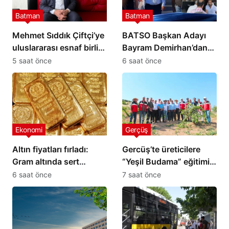
Batman
Batman
Mehmet Sıddık Çiftçi’ye
BATSO Başkan Adayı
uluslararası esnaf birliği
Bayram Demirhan’dan
görevi
yoğun saha mesaisi
5 saat önce
6 saat önce
Ekonomi
Gerçüş
Altın fiyatları fırladı:
Gercüş’te üreticilere
Gram altında sert
“Yeşil Budama” eğitimi
yükseliş
verildi
6 saat önce
7 saat önce