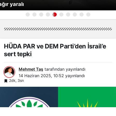
ağır yaralı
5
HÜDA PAR ve DEM Parti’den İsrail’e
sert tepki
Mehmet Taş
tarafından yayınlandı
14 Haziran 2025, 10:52
yayınlandı
2dk, 3sn