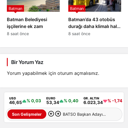
Batman
Batman
Batman Belediyesi
Batman’da 43 otobüs
işçilerine ek zam
durağı daha klimalı hale
getirilecek
8 saat önce
8 saat önce
Bir Yorum Yaz
Yorum yapabilmek için
oturum açmalısınız
.
USD
EURO
GR. ALTIN
% 0,03
% 0,40
% -1,74
46,65
53,34
6.023,34
BATSO Başkan Adayı
Son Gelişmeler
Bayram Demirhan’dan