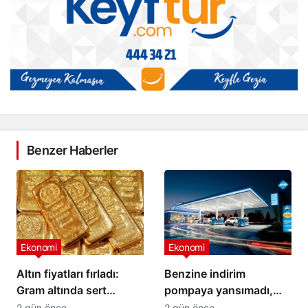
Benzer Haberler
Ekonomi
Ekonomi
Altın fiyatları fırladı:
Benzine indirim
Gram altında sert
pompaya yansımadı,
yükseliş
yeni zam geliyor
2 gün önce
2 gün önce