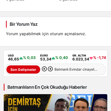
Bir Yorum Yaz
Yorum yapabilmek için
oturum açmalısınız
.
USD
EURO
GR. ALTIN
% 0,03
% 0,40
% -1,74
46,65
53,34
6.023,34
Batmanlı Evindar cinayete
Son Gelişmeler
kurban gitti: Cesedi
Batmanlıların En Çok Okuduğu Haberler
aranıyor…