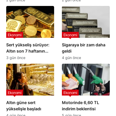
Ekonomi
Ekonomi
Sert yükseliş sürüyor:
Sigaraya bir zam daha
Altın son 7 haftanın
geldi
zirvesinde!
3 gün önce
4 gün önce
Ekonomi
Ekonomi
Altın güne sert
Motorinde 6,60 TL
yükselişle başladı
indirim beklentisi
4 gün önce
5 gün önce