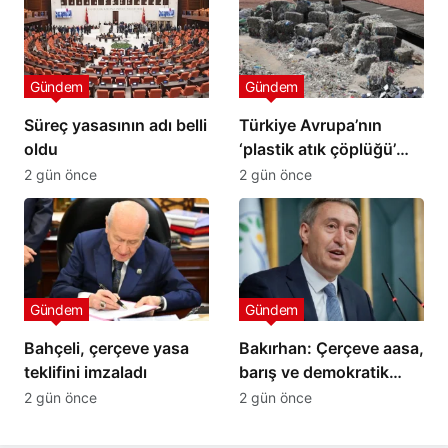
Gündem
Gündem
Süreç yasasının adı belli
Türkiye Avrupa’nın
oldu
‘plastik atık çöplüğü’
mü?
2 gün önce
2 gün önce
Gündem
Gündem
Bahçeli, çerçeve yasa
Bakırhan: Çerçeve aasa,
teklifini imzaladı
barış ve demokratik
çözümün ilk adımıdır
2 gün önce
2 gün önce