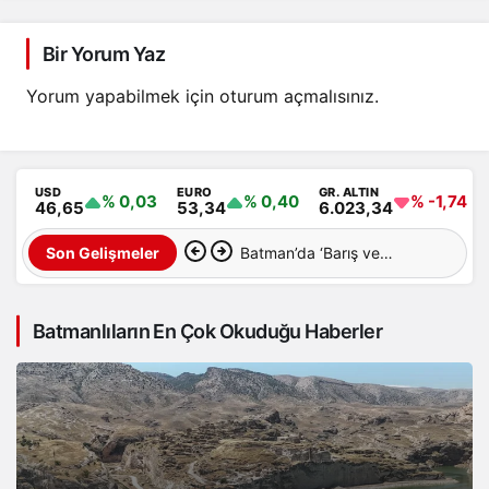
Bir Yorum Yaz
Yorum yapabilmek için
oturum açmalısınız
.
USD
EURO
GR. ALTIN
% 0,03
% 0,40
% -1,74
46,65
53,34
6.023,34
Batman’da ‘Barış ve
Son Gelişmeler
Demokratik Toplum Süreci’
Batmanlıların En Çok Okuduğu Haberler
İçin Ortak Açıklama