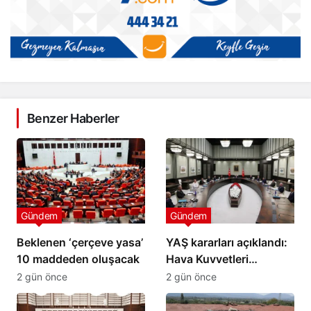
Benzer Haberler
Gündem
Gündem
Beklenen ‘çerçeve yasa’
YAŞ kararları açıklandı:
10 maddeden oluşacak
Hava Kuvvetleri
Komutanı Kadıoğlu
2 gün önce
2 gün önce
emekli edildi