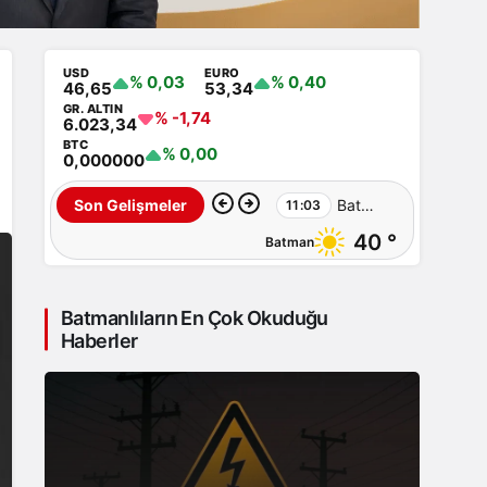
USD
EURO
% 0,03
% 0,40
46,65
53,34
GR. ALTIN
% -1,74
6.023,34
BTC
% 0,00
0,000000
Batman
Son Gelişmeler
11:03
40 °
Batman
–
Sıcaklardan
Batmanlıların En Çok Okuduğu
sonra
Haberler
şimdi
de
toz