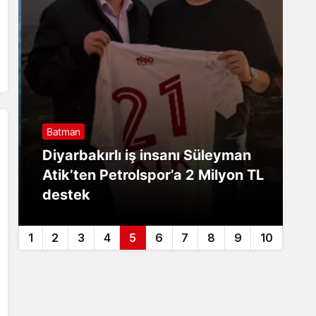
Batman
B
Diyarbakırlı iş insanı Süleyman
B
Atik’ten Petrolspor’a 2 Milyon TL
y
destek
ç
1
2
3
4
5
6
7
8
9
10