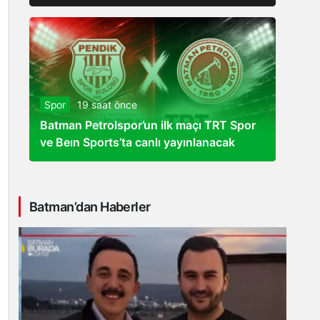
Spor
19 saat önce
Batman Petrolspor’un ilk maçı TRT Spor
ve Beın Sports’ta canlı yayınlanacak
Batman’dan Haberler