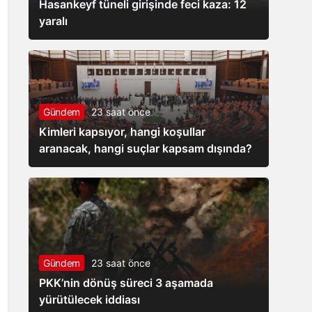
Hasankeyf tüneli girişinde feci kaza: 12
yaralı
Gündem
23 saat önce
Kimleri kapsıyor, hangi koşullar
aranacak, hangi suçlar kapsam dışında?
Gündem
23 saat önce
PKK’nin dönüş süreci 3 aşamada
yürütülecek iddiası