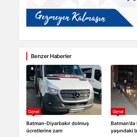
Benzer Haberler
Batman
BAT-RAY ve yeni ulaşım p
ız yapı yıkıldı
masaya yatırıldı
Genel
Genel
Batman-Diyarbakır dolmuş
Batman’da b
ücretlerine zam
yaşındaki 