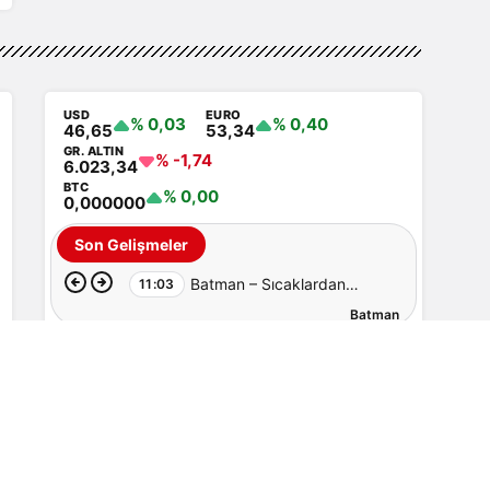
USD
EURO
% 0,03
% 0,40
46,65
53,34
GR. ALTIN
% -1,74
6.023,34
BTC
% 0,00
0,000000
Son Gelişmeler
Batman – Sıcaklardan
11:03
Batman
sonra şimdi de toz taşınımı
Batmanlıların En Çok Okuduğu
Haberler