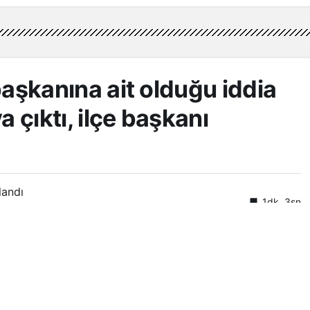
 başkanına ait olduğu iddia
 çıktı, ilçe başkanı
landı
1dk, 3sn
Ağustos 2022, 12:18
güncellendi
0
Paylaş
ü Gıyas Güven’ne ait olduğu iddia edilen görüntüler