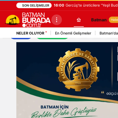
16:00
Gercüş’te üreticilere “Yeşil Bud
SON GELIŞMELER
Batman
Haber
NELER OLUYOR
En Önemli Gelişmeler
Batman'da
İş İlanları
Mekan Rehberi