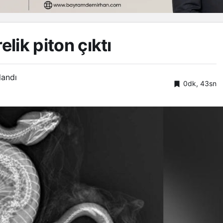
elik piton çıktı
landı
0dk, 43sn