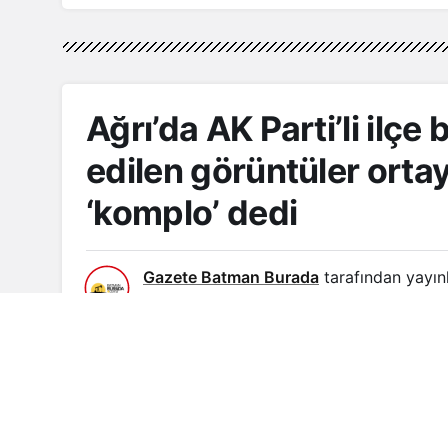
Ağrı’da AK Parti’li ilçe
edilen görüntüler ortaya
‘komplo’ dedi
Gazete Batman Burada
tarafından yayın
26 Ağustos 2022, 12:16
yayınlandı
26 
Google'da Abone Ol
Ağrı Çalışma ve İş Kurumu (İŞKUR) İl Müdür