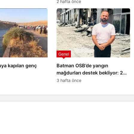
Açıklama
2 hafta önce
Genel
uya kapılan genç
Batman OSB’de yangın
mağdurları destek bekliyor: 20
yıllık emeğimiz kül oldu
3 hafta önce