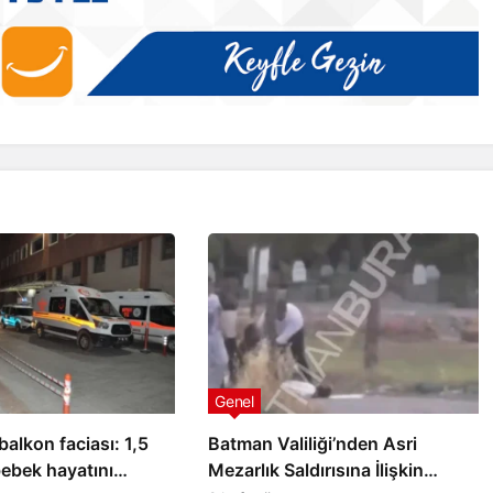
Batman
rojeleri
Metin Akyel, DEİK Litvanya İş
Konseyi Üyeliğine Seçildi
Genel
alkon faciası: 1,5
Batman Valiliği’nden Asri
bebek hayatını
Mezarlık Saldırısına İlişkin