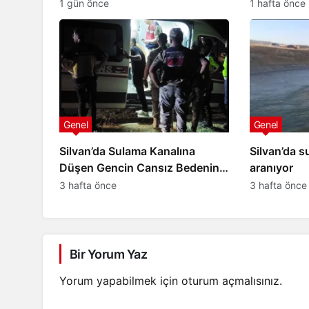
kaybetti
1 gün önce
1 hafta önce
Genel
Genel
Silvan’da Sulama Kanalına
Silvan’da s
Düşen Gencin Cansız Bedenine
aranıyor
4,5 Saat Sonra Ulaşıldı
3 hafta önce
3 hafta önce
Bir Yorum Yaz
Yorum yapabilmek için
oturum açmalısınız
.