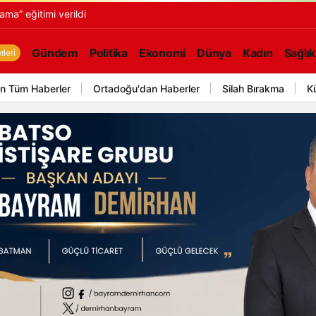
ama” eğitimi verildi
Gündem
Politika
Ekonomi
Dünya
Kadın
Sağlık
leri
n Tüm Haberler
Ortadoğu'dan Haberler
Silah Bırakma
K