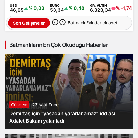
USD
EURO
GR. ALTIN
% 0,03
% 0,40
% -1,74
46,65
53,34
6.023,34
Batmanlı Evindar cinayete
Son Gelişmeler
kurban gitti: Cesedi
Batmanlıların En Çok Okuduğu Haberler
aranıyor…
Gündem
23 saat önce
Demirtaş için “yasadan yararlanamaz” iddiası:
Adalet Bakanı yalanladı