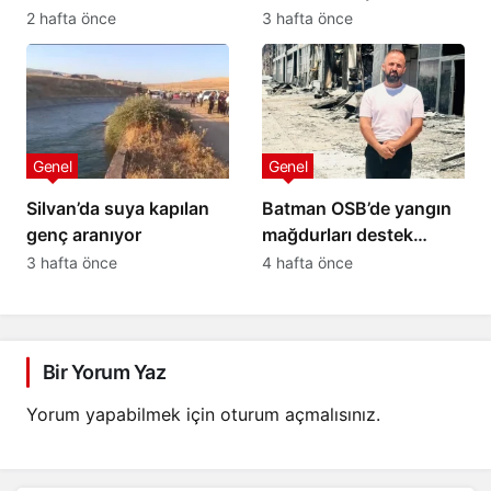
İlişkin Açıklama
Cansız Bedenine 4,5
2 hafta önce
3 hafta önce
Saat Sonra Ulaşıldı
Genel
Genel
Silvan’da suya kapılan
Batman OSB’de yangın
genç aranıyor
mağdurları destek
bekliyor: 20 yıllık
3 hafta önce
4 hafta önce
emeğimiz kül oldu
Bir Yorum Yaz
Yorum yapabilmek için
oturum açmalısınız
.