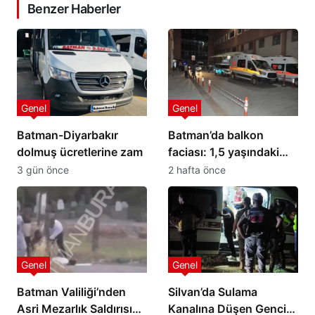
Benzer Haberler
Genel
Genel
Batman-Diyarbakır
Batman’da balkon
dolmuş ücretlerine zam
faciası: 1,5 yaşındaki
bebek hayatını kaybetti
3 gün önce
2 hafta önce
Genel
Genel
Batman Valiliği’nden
Silvan’da Sulama
Asri Mezarlık Saldırısına
Kanalına Düşen Gencin