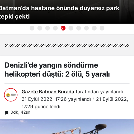
Batman’da hastane önünde duyarsız park
tepki çekti
5
Denizli’de yangın söndürme
helikopteri düştü: 2 ölü, 5 yaralı
Gazete Batman Burada
tarafından yayınlandı
21 Eylül 2022, 17:26
yayınlandı
21 Eylül 2022,
17:29
güncellendi
0dk, 42sn