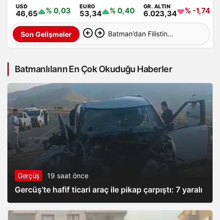
USD
EURO
GR. ALTIN
% 0,03
% 0,40
% -1,74
46,65
53,34
6.023,34
Batman’dan Filistin
Son Gelişmeler
Özgürlük Konvoyu’na
Batmanlıların En Çok Okuduğu Haberler
destek
Gerçüş
19 saat önce
Gercüş’te hafif ticari araç ile pikap çarpıştı: 7 yaralı