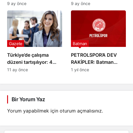
Belirsizlik güveni
milyona yakın başvuru!
9 ay önce
9 ay önce
erozyona uğratıyor
Gazete
Batman
Türkiye’de çalışma
PETROLSPOR’A DEV
düzeni tartışılıyor: 4
RAKİPLER: Batman
gün çalış 3 gün dinlen
Petrolspor’un rakipleri…
11 ay önce
1 yıl önce
TFF 2. Lig 2025–2026
sezonu rakipler belli
oldu
Bir Yorum Yaz
Yorum yapabilmek için
oturum açmalısınız
.