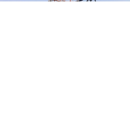
Google'da Abone Ol
0
Paylaş
Kastamonu’dan Marmaris’teki yangın bölgesine
gitmek üzere yola çıkan helikopter düştü.1 kişi
hayatını kaybetti,4 kişi yaralandı.
Olay sonrası ilk açıklama Denizli Valisi Ali Fuat