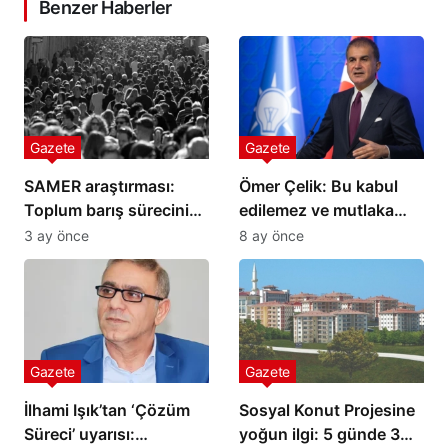
Benzer Haberler
Gazete
Gazete
SAMER araştırması:
Ömer Çelik: Bu kabul
Toplum barış sürecini
edilemez ve mutlaka
reddetmiyor ama
düzeltilmesi gerekir
3 ay önce
8 ay önce
güvenmiyor
Gazete
Gazete
İlhami Işık’tan ‘Çözüm
Sosyal Konut Projesine
Süreci’ uyarısı:
yoğun ilgi: 5 günde 3