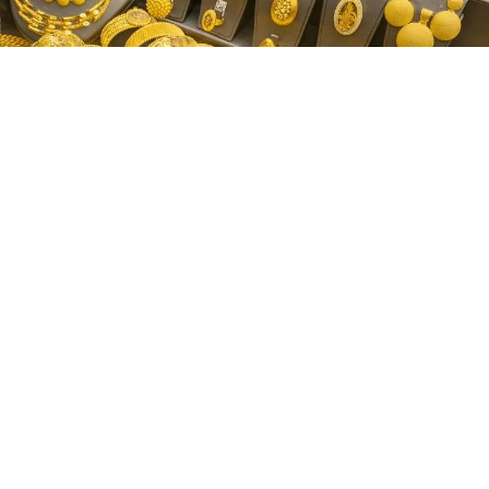
Google'da Abone Ol
0
Paylaş
Altın piyasalarında hareketlilik sürerken,
yatırımcılar ve altın alım-satımı yapacak
vatandaşlar güncel fiyatları yakından takip
ediyor. 3 Haziran 2026 Çarşamba günü altın
fiyatları belli oldu.