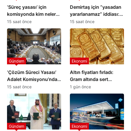
‘Süreç yasası’ için
Demirtaş için “yasadan
komisyonda kim neler
yararlanamaz” iddiası:
söyledi?
Adalet Bakanı yalanladı
15 saat önce
15 saat önce
Gündem
Ekonomi
‘Çözüm Süreci Yasası’
Altın fiyatları fırladı:
Adalet Komisyonu’ndan
Gram altında sert
geçti
yükseliş
15 saat önce
1 gün önce
Gündem
Ekonomi