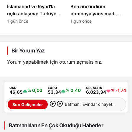
İslamabad ve Riyad’la
Benzine indirim
üçlü anlaşma: Türkiye
pompaya yansımadı,
yeni savunma ittifakını
yeni zam geliyor
1 gün önce
1 gün önce
imzaladı
Bir Yorum Yaz
Yorum yapabilmek için
oturum açmalısınız
.
USD
EURO
GR. ALTIN
% 0,03
% 0,40
% -1,74
46,65
53,34
6.023,34
Batmanlı Evindar cinayete
Son Gelişmeler
kurban gitti: Cesedi
Batmanlıların En Çok Okuduğu Haberler
aranıyor…