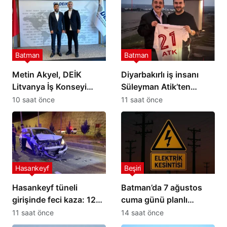
Batman
Batman
Metin Akyel, DEİK
Diyarbakırlı iş insanı
Litvanya İş Konseyi
Süleyman Atik’ten
Üyeliğine Seçildi
Petrolspor’a 2 Milyon TL
10 saat önce
11 saat önce
destek
Hasankeyf
Beşiri
Hasankeyf tüneli
Batman’da 7 ağustos
girişinde feci kaza: 12
cuma günü planlı
yaralı
elektrik kesintisi: İşte
11 saat önce
14 saat önce
etkilenecek yerler