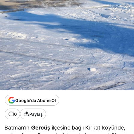
Google'da Abone Ol
0
Paylaş
Batman’ın
Gercüş
ilçesine bağlı Kırkat köyünde,