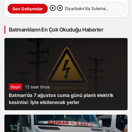
Diyarbakır’da Sulama
Son Gelişmeler
Kanalına Giren Genç
Batmanlıların En Çok Okuduğu Haberler
Hayatını Kaybetti
Beşiri
12 saat önce
Batman’da 7 ağustos cuma günü planlı elektrik
kesintisi: İşte etkilenecek yerler