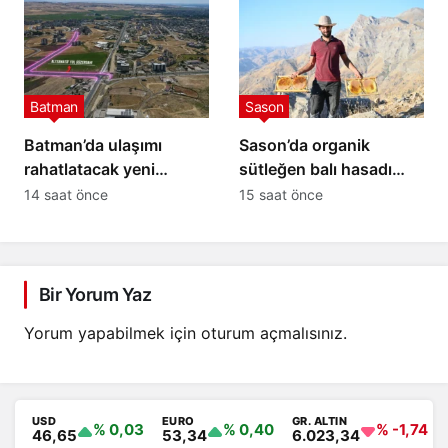
Batman
Sason
Batman’da ulaşımı
Sason’da organik
rahatlatacak yeni
sütleğen balı hasadı
alternatif bağlantı yolu
gerçekleştirildi
14 saat önce
15 saat önce
çalışmaları başladı
Bir Yorum Yaz
Yorum yapabilmek için
oturum açmalısınız
.
USD
EURO
GR. ALTIN
% 0,03
% 0,40
% -1,74
46,65
53,34
6.023,34