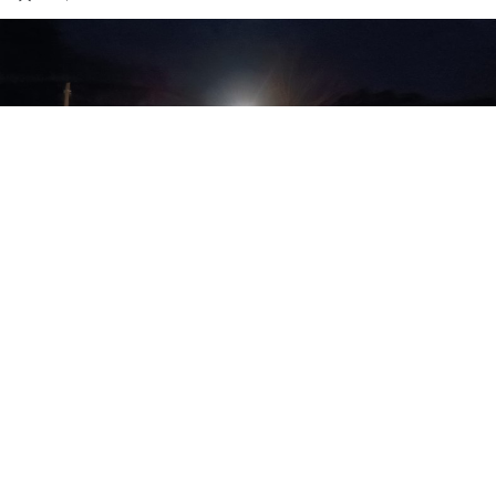
Google'da Abone Ol
0
Paylaş