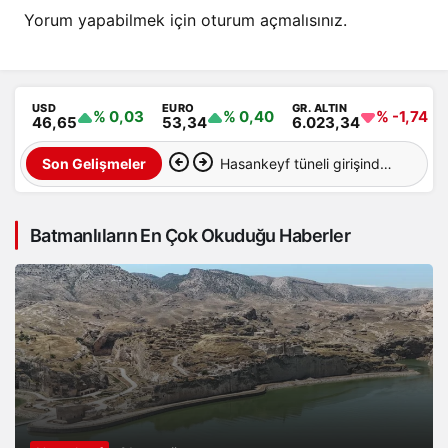
Yorum yapabilmek için
oturum açmalısınız
.
USD
EURO
GR. ALTIN
% 0,03
% 0,40
% -1,74
46,65
53,34
6.023,34
Hasankeyf tüneli girişinde
Son Gelişmeler
feci kaza: 12 yaralı
Batmanlıların En Çok Okuduğu Haberler