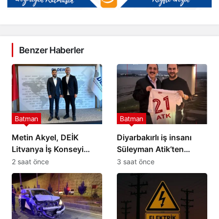
Benzer Haberler
Batman
Batman
Metin Akyel, DEİK
Diyarbakırlı iş insanı
Litvanya İş Konseyi
Süleyman Atik’ten
Üyeliğine Seçildi
Petrolspor’a 2 Milyon TL
2 saat önce
3 saat önce
destek