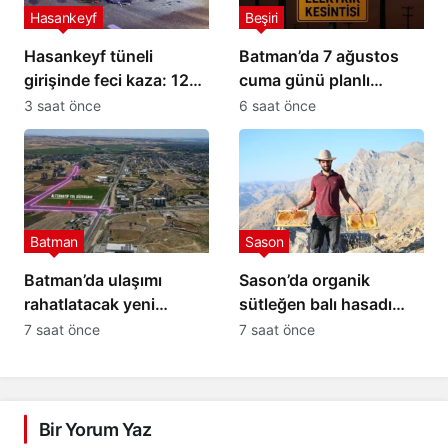
Hasankeyf
Beşiri
Hasankeyf tüneli
Batman’da 7 ağustos
girişinde feci kaza: 12
cuma günü planlı
yaralı
elektrik kesintisi: İşte
3 saat önce
6 saat önce
etkilenecek yerler
Batman
Sason
Batman’da ulaşımı
Sason’da organik
rahatlatacak yeni
sütleğen balı hasadı
alternatif bağlantı yolu
gerçekleştirildi
7 saat önce
7 saat önce
çalışmaları başladı
Bir Yorum Yaz