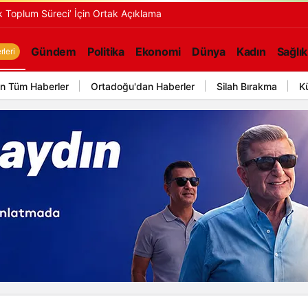
 Toplum Süreci’ İçin Ortak Açıklama
Gündem
Politika
Ekonomi
Dünya
Kadın
Sağlık
leri
n Tüm Haberler
Ortadoğu'dan Haberler
Silah Bırakma
K