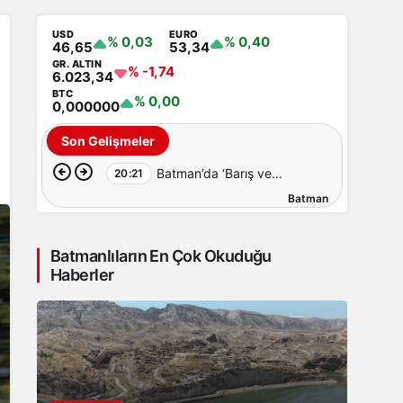
USD
EURO
% 0,03
% 0,40
46,65
53,34
GR. ALTIN
% -1,74
6.023,34
BTC
% 0,00
0,000000
Son Gelişmeler
Batman’da ‘Barış ve
20:21
Batman
Demokratik Toplum Süreci’
İçin Ortak Açıklama
Batmanlıların En Çok Okuduğu
Haberler