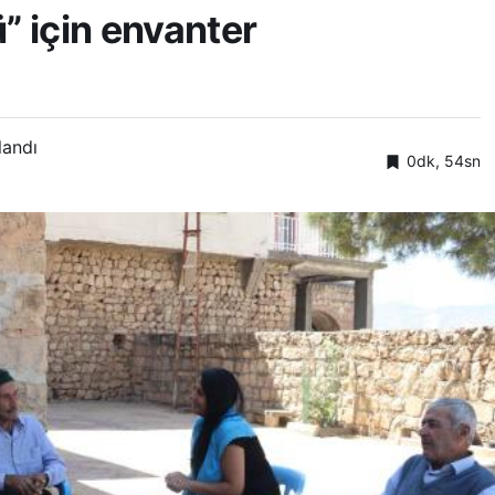
” için envanter
landı
0dk, 54sn