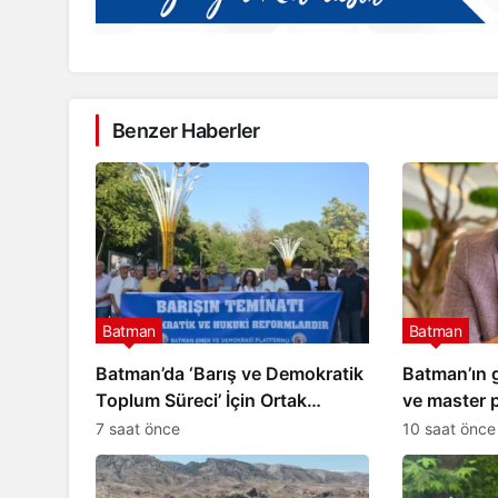
Batman
CHP Batman İl Başkanı Y
Benzer Haberler
omi haritası
Özkanat: Batman halkı n
zırlanıyor
cezalandırılıyor?
Batman
Batman
Batman’da ‘Barış ve Demokratik
Batman’ın 
Toplum Süreci’ İçin Ortak
ve master p
Açıklama
7 saat önce
10 saat önce