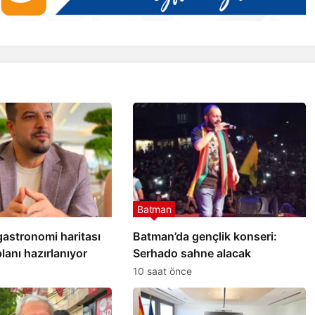
Batman
ılmaz
Nasıroğlu, Türkiye-İspanya
eden
ekonomik ilişkileri için
temaslarda bulundu
Batman
gastronomi haritası
Batman’da gençlik konseri:
lanı hazırlanıyor
Serhado sahne alacak
10 saat önce