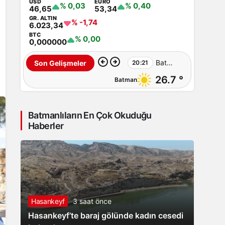
USD
EURO
% 0,03
% 0,40
46,65
53,34
GR. ALTIN
% -1,74
6.023,34
BTC
% 0,00
0,000000
Batman’da
Son Gelişmeler
20:21
26.7 °
Batman
‘Barış
ve
Batmanlıların En Çok Okuduğu
Demokratik
Haberler
Toplum
Süreci’
İçin
Hasankeyf
3 saat önce
Ortak
Hasankeyf’te baraj gölünde kadın cesedi
Açıklama