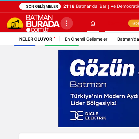
21:18
Batman’da ‘Barış ve Demokratik
SON GELIŞMELER
Batman
Haber
NELER OLUYOR
En Önemli Gelişmeler
Batman'da
İş İlanları
Mekan Rehberi