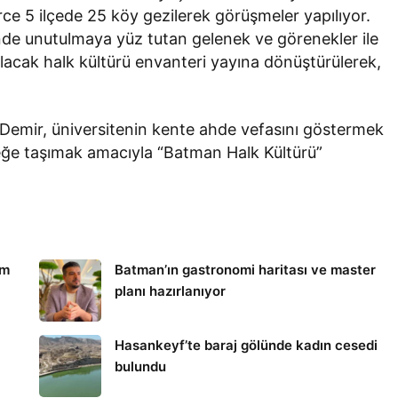
e 5 ilçede 25 köy gezilerek görüşmeler yapılıyor.
nde unutulmaya yüz tutan gelenek ve görenekler ile
rulacak halk kültürü envanteri yayına dönüştürülerek,
s Demir, üniversitenin kente ahde vefasını göstermek
ceğe taşımak amacıyla “Batman Halk Kültürü”
um
Batman’ın gastronomi haritası ve master
planı hazırlanıyor
Hasankeyf’te baraj gölünde kadın cesedi
bulundu