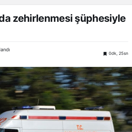
ıda zehirlenmesi şüphesiyle
landı
0dk, 25sn