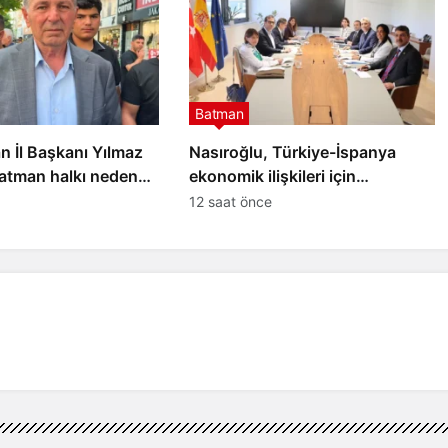
Batman
 İl Başkanı Yılmaz
Nasıroğlu, Türkiye-İspanya
atman halkı neden
ekonomik ilişkileri için
lıyor?
temaslarda bulundu
12 saat önce