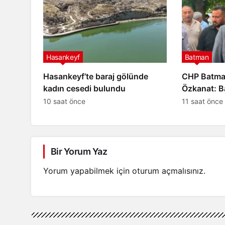
Hasankeyf
Batman
Hasankeyf’te baraj gölünde
CHP Batman
kadın cesedi bulundu
Özkanat: B
cezalandırı
10 saat önce
11 saat önce
Bir Yorum Yaz
Yorum yapabilmek için
oturum açmalısınız
.