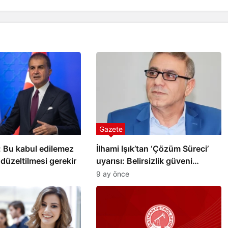
Gerçüş
yram
a
Gercüş’te üreticilere “Yeşil
Budama” eğitimi verildi
Gazete
: Bu kabul edilemez
İlhami Işık’tan ‘Çözüm Süreci’
düzeltilmesi gerekir
uyarısı: Belirsizlik güveni
erozyona uğratıyor
9 ay önce