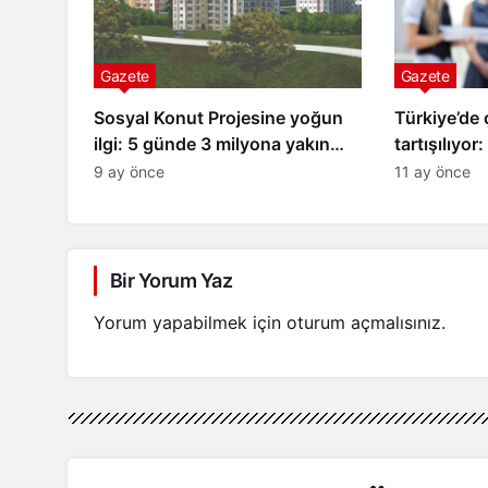
Gazete
Gazete
Sosyal Konut Projesine yoğun
Türkiye’de 
ilgi: 5 günde 3 milyona yakın
tartışılıyor
başvuru!
dinlen
9 ay önce
11 ay önce
Bir Yorum Yaz
Yorum yapabilmek için
oturum açmalısınız
.