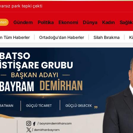
rsız park tepki çekti
Gündem
Politika
Ekonomi
Dünya
Kadın
Sağlık
leri
n Tüm Haberler
Ortadoğu'dan Haberler
Silah Bırakma
K