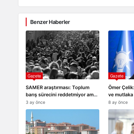
Benzer Haberler
Batman
BATSO Başkan Adayı Ba
tçi’ye
Demirhan’dan yoğun sah
birliği görevi
mesaisi
Gazete
Gazete
SAMER araştırması: Toplum
Ömer Çelik
barış sürecini reddetmiyor ama
ve mutlaka 
güvenmiyor
3 ay önce
8 ay önce