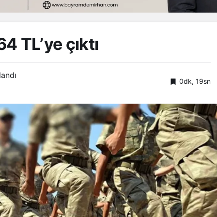
64 TL’ye çıktı
landı
0dk, 19sn