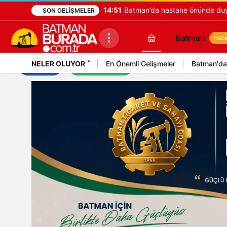
14:51
Batman’da hastane önünde duya
SON GELIŞMELER
Batman
Haber
NELER OLUYOR
En Önemli Gelişmeler
Batman'da
İş İlanları
Mekan Rehberi