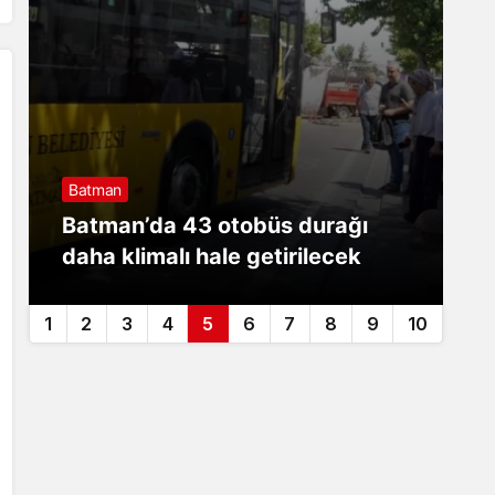
Batman
B
Batman’da 43 otobüs durağı
B
daha klimalı hale getirilecek
m
1
2
3
4
5
6
7
8
9
10