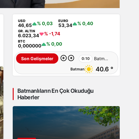
USD
EURO
% 0,03
% 0,40
46,65
53,34
GR. ALTIN
% -1,74
6.023,34
BTC
% 0,00
0,000000
Batman’da
Son Gelişmeler
0:10
40.6 °
Batman
İluh
Deresi
Batmanlıların En Çok Okuduğu
çevresindeki
Haberler
park
ve
yollar