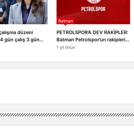
Batman
çalışma düzeni
PETROLSPOR’A DEV RAKİPLER:
: 4 gün çalış 3 gün
Batman Petrolspor’un rakipleri…
TFF 2. Lig 2025–2026 sezonu
1 yıl önce
rakipler belli oldu