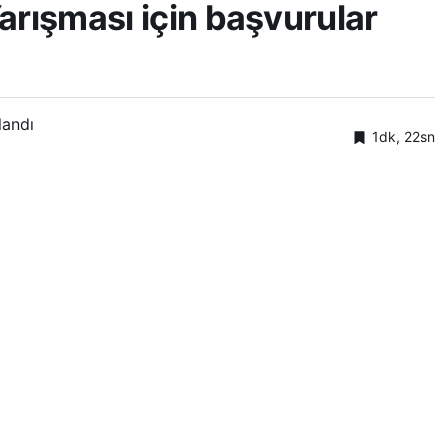
arışması için başvurular
landı
1dk, 22sn