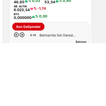
% 0,03
% 0,40
46,65
53,34
GR. ALTIN
% -1,74
6.023,34
BTC
% 0,00
0,000000
Son Gelişmeler
Batman’da İluh Deresi
0:10
Batman
çevresindeki park ve yollar
hizmete açıldı
Batmanlıların En Çok Okuduğu
Haberler
Batman
19 saat önce
Batman Belediyesi işçilerine ek zam