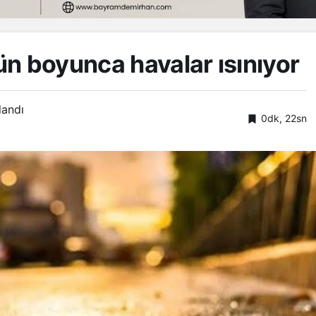
n boyunca havalar ısınıyor
landı
0dk, 22sn