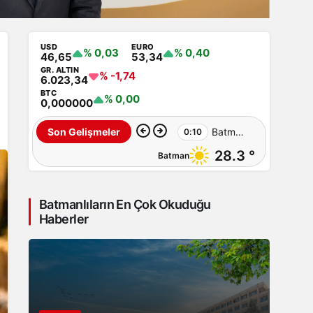
USD
EURO
% 0,03
% 0,40
46,65
53,34
GR. ALTIN
% -1,74
6.023,34
BTC
% 0,00
0,000000
Mehmet
Son Gelişmeler
17:54
28.3 °
Batman
Sıddık
Çiftçi’ye
Batmanlıların En Çok Okuduğu
uluslararası
Haberler
esnaf
birliği
görevi