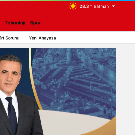
28.3 °
Batman
Teknoloji
Spor
ürt Sorunu
Yeni Anayasa