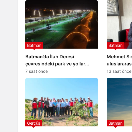
Batman
Batman
Gerçüş
ayı Bayram
Batman’da İluh Deresi
Mehmet Sıdd
ğun saha
Gercüş’te üreticilere “Yeşi
çevresindeki park ve yollar
uluslararası
Budama” eğitimi verildi
hizmete açıldı
7 saat önce
13 saat önce
Gerçüş
Batman