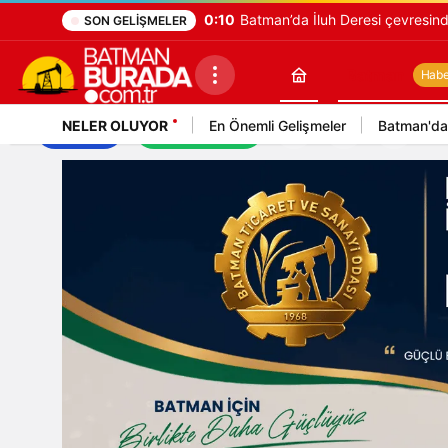
17:54
Mehmet Sıddık Çiftçi’ye uluslara
SON GELIŞMELER
Batman
Haber
NELER OLUYOR
En Önemli Gelişmeler
Batman'da
İş İlanları
Mekan Rehberi