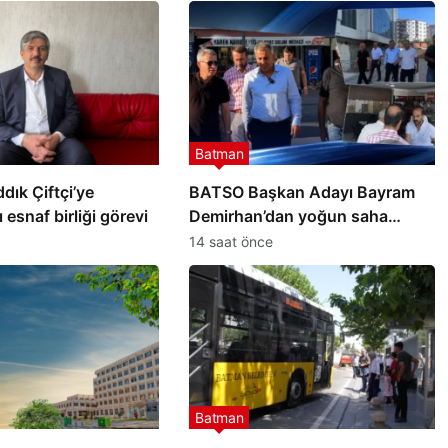
Batman
Batman
ık Çiftçi’ye
BATSO Başkan Adayı Bayram
l
Batman’da 43 otobüs durağı
 esnaf birliği görevi
Demirhan’dan yoğun saha
daha klimalı hale getirilecek
mesaisi
14 saat önce
Batman