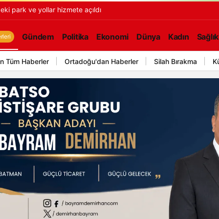
rası esnaf birliği görevi
Gündem
Politika
Ekonomi
Dünya
Kadın
Sağlık
leri
n Tüm Haberler
Ortadoğu'dan Haberler
Silah Bırakma
K