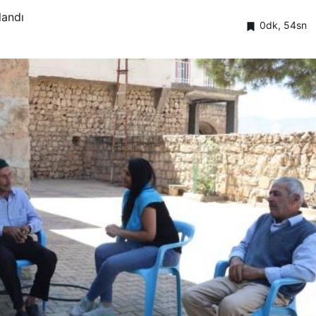
landı
0dk, 54sn