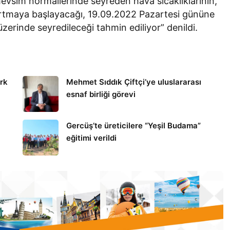
evsim normallerinde seyreden hava sıcaklıklarının,
rtmaya başlayacağı, 19.09.2022 Pazartesi gününe
zerinde seyredileceği tahmin ediliyor” denildi.
ark
Mehmet Sıddık Çiftçi’ye uluslararası
esnaf birliği görevi
Gercüş’te üreticilere “Yeşil Budama”
eğitimi verildi