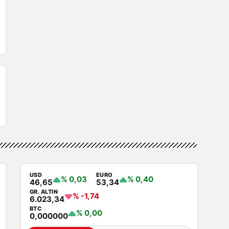
USD
EURO
% 0,03
% 0,40
46,65
53,34
GR. ALTIN
% -1,74
6.023,34
BTC
% 0,00
0,000000