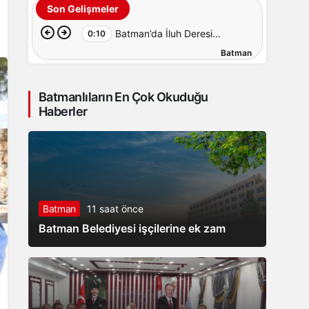
Son Gelişmeler
Batman’da İluh Deresi
0:10
Batman
çevresindeki park ve yollar
hizmete açıldı
Batmanlıların En Çok Okuduğu
Haberler
Batman
11 saat önce
Batman Belediyesi işçilerine ek zam