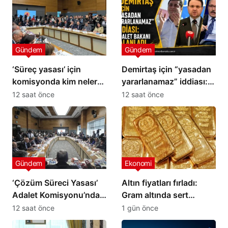
Gündem
Gündem
‘Süreç yasası’ için
Demirtaş için “yasadan
komisyonda kim neler
yararlanamaz” iddiası:
söyledi?
Adalet Bakanı yalanladı
12 saat önce
12 saat önce
Gündem
Ekonomi
‘Çözüm Süreci Yasası’
Altın fiyatları fırladı:
Adalet Komisyonu’ndan
Gram altında sert
geçti
yükseliş
12 saat önce
1 gün önce