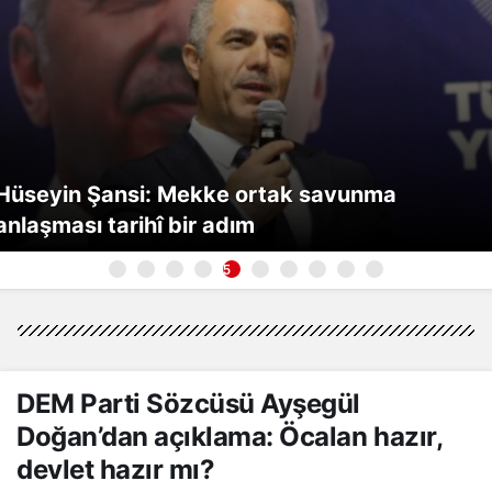
Hüseyin Şansi: Mekke ortak savunma
anlaşması tarihî bir adım
5
DEM Parti Sözcüsü Ayşegül
Doğan’dan açıklama: Öcalan hazır,
devlet hazır mı?