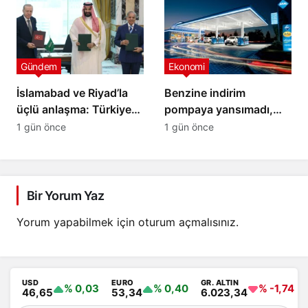
Gündem
Ekonomi
İslamabad ve Riyad’la
Benzine indirim
üçlü anlaşma: Türkiye
pompaya yansımadı,
yeni savunma ittifakını
yeni zam geliyor
1 gün önce
1 gün önce
imzaladı
Bir Yorum Yaz
Yorum yapabilmek için
oturum açmalısınız
.
USD
EURO
GR. ALTIN
% 0,03
% 0,40
% -1,74
46,65
53,34
6.023,34