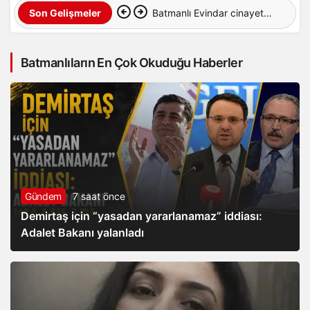
Batmanlı Evindar cinayete
Son Gelişmeler
kurban gitti: Cesedi
Batmanlıların En Çok Okuduğu Haberler
aranıyor…
Gündem
7 saat önce
Demirtaş için “yasadan yararlanamaz” iddiası:
Adalet Bakanı yalanladı