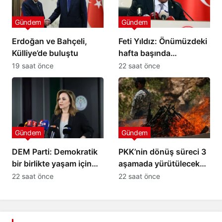
Gündem
Gündem
Erdoğan ve Bahçeli,
Feti Yıldız: Önümüzdeki
Külliye’de buluştu
hafta başında
kanunlaşacak
19 saat önce
22 saat önce
Gündem
Gündem
DEM Parti: Demokratik
PKK’nin dönüş süreci 3
bir birlikte yaşam için
aşamada yürütülecek
atılmış ilk imzalar
iddiası
22 saat önce
22 saat önce