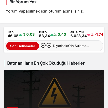
Bir Yorum Yaz
Yorum yapabilmek için
oturum açmalısınız
.
USD
EURO
GR. ALTIN
% 0,03
% 0,40
% -1,74
46,65
53,34
6.023,34
Diyarbakır’da Sulama
Son Gelişmeler
Kanalına Giren Genç
Batmanlıların En Çok Okuduğu Haberler
Hayatını Kaybetti