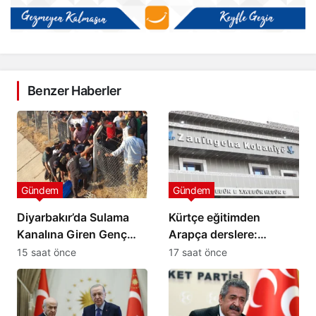
Benzer Haberler
Gündem
Gündem
Diyarbakır’da Sulama
Kürtçe eğitimden
Kanalına Giren Genç
Arapça derslere:
Hayatını Kaybetti
Kobani’de öğrenciler
15 saat önce
17 saat önce
tepkili