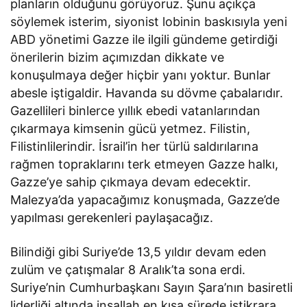
planların olduğunu görüyoruz. Şunu açıkça
söylemek isterim, siyonist lobinin baskısıyla yeni
ABD yönetimi Gazze ile ilgili gündeme getirdiği
önerilerin bizim açımızdan dikkate ve
konuşulmaya değer hiçbir yanı yoktur. Bunlar
abesle iştigaldir. Havanda su dövme çabalarıdır.
Gazellileri binlerce yıllık ebedi vatanlarından
çıkarmaya kimsenin gücü yetmez. Filistin,
Filistinlilerindir. İsrail’in her türlü saldırılarına
rağmen topraklarını terk etmeyen Gazze halkı,
Gazze’ye sahip çıkmaya devam edecektir.
Malezya’da yapacağımız konuşmada, Gazze’de
yapılması gerekenleri paylaşacağız.
Bilindiği gibi Suriye’de 13,5 yıldır devam eden
zulüm ve çatışmalar 8 Aralık’ta sona erdi.
Suriye’nin Cumhurbaşkanı Sayın Şara’nın basiretli
liderliği altında inşallah en kısa sürede istikrara