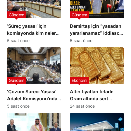
Gündem
Gündem
‘Süreç yasası’ için
Demirtaş için “yasadan
komisyonda kim neler
yararlanamaz” iddiası:
söyledi?
Adalet Bakanı yalanladı
5 saat önce
5 saat önce
Gündem
Ekonomi
‘Çözüm Süreci Yasası’
Altın fiyatları fırladı:
Adalet Komisyonu’ndan
Gram altında sert
geçti
yükseliş
5 saat önce
24 saat önce