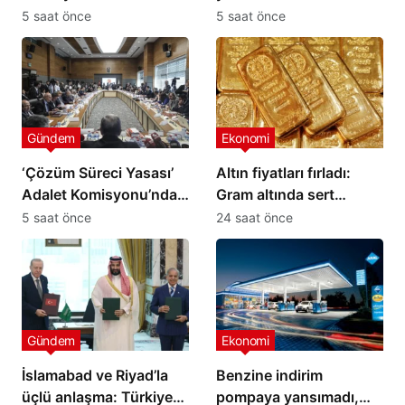
söyledi?
Adalet Bakanı yalanladı
5 saat önce
5 saat önce
Gündem
Ekonomi
‘Çözüm Süreci Yasası’
Altın fiyatları fırladı:
Adalet Komisyonu’ndan
Gram altında sert
geçti
yükseliş
5 saat önce
24 saat önce
Gündem
Ekonomi
İslamabad ve Riyad’la
Benzine indirim
üçlü anlaşma: Türkiye
pompaya yansımadı,