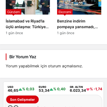
Gündem
Ekonomi
İslamabad ve Riyad’la
Benzine indirim
üçlü anlaşma: Türkiye
pompaya yansımadı,
yeni savunma ittifakını
yeni zam geliyor
1 gün önce
1 gün önce
imzaladı
Bir Yorum Yaz
Yorum yapabilmek için
oturum açmalısınız
.
USD
EURO
GR. ALTIN
% 0,03
% 0,40
% -1,74
46,65
53,34
6.023,34
Son Gelişmeler