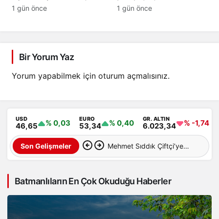
yeni savunma ittifakını
yeni zam geliyor
1 gün önce
1 gün önce
imzaladı
Bir Yorum Yaz
Yorum yapabilmek için
oturum açmalısınız
.
USD
EURO
GR. ALTIN
% 0,03
% 0,40
% -1,74
46,65
53,34
6.023,34
Mehmet Sıddık Çiftçi’ye
Son Gelişmeler
uluslararası esnaf birliği
Batmanlıların En Çok Okuduğu Haberler
görevi