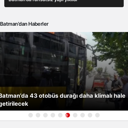
Batman’dan Haberler
Batman’da 43 otobüs durağı daha klimalı hale
getirilecek
6