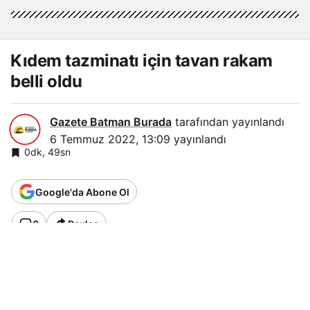
Kıdem tazminatı için tavan rakam
belli oldu
Gazete Batman Burada
tarafından yayınlandı
6 Temmuz 2022, 13:09
yayınlandı
0dk, 49sn
Google'da Abone Ol
0
Paylaş
Türkiye İstatistik Kurumu’nun haziran ayı
enflasyon rakamlarını açıklamasıyla birlikte
memur, emekli, SSK ve Bağ-Kur emeklilerinin
alacağı zam oranı da belli oldu.