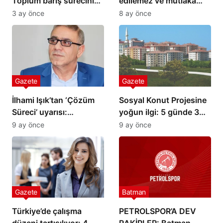
Toplum barış sürecini
edilemez ve mutlaka
reddetmiyor ama
düzeltilmesi gerekir
3 ay önce
8 ay önce
güvenmiyor
Gazete
Gazete
İlhami Işık’tan ‘Çözüm
Sosyal Konut Projesine
Süreci’ uyarısı:
yoğun ilgi: 5 günde 3
Belirsizlik güveni
milyona yakın başvuru!
9 ay önce
9 ay önce
erozyona uğratıyor
Gazete
Batman
Türkiye’de çalışma
PETROLSPOR’A DEV