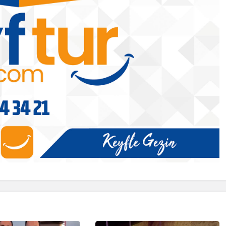
Batman
Batman’da ‘Barış ve Demokratik
n balı
Toplum Süreci’ İçin Ortak
Açıklama