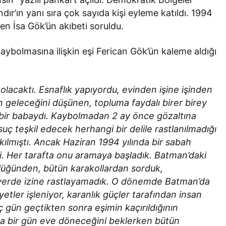
ır’ın yanı sıra çok sayıda kişi eyleme katıldı. 1994
en İsa Gök’ün akıbeti soruldu.
ybolmasına ilişkin eşi Ferican Gök’ün kaleme aldığı
lacaktı. Esnaflık yapıyordu, evinden işine işinden
nın geleceğini düşünen, topluma faydalı birer birey
 bir babaydı. Kaybolmadan 2 ay önce gözaltına
uç teşkil edecek herhangi bir delile rastlanılmadığı
akılmıştı. Ancak Haziran 1994 yılında bir sabah
i. Her tarafta onu aramaya başladık. Batman’daki
lüğünden, bütün karakollardan sorduk,
r yerde izine rastlayamadık. O dönemde Batman’da
etler işleniyor, karanlık güçler tarafından insan
 gün geçtikten sonra eşimin kaçırıldığının
rca bir gün eve döneceğini beklerken bütün