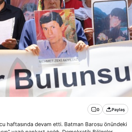
0
Paylaş
ncu haftasında devam etti. Batman Barosu önündeki
nsın” yazılı pankart açıldı. Demokratik Bölgeler