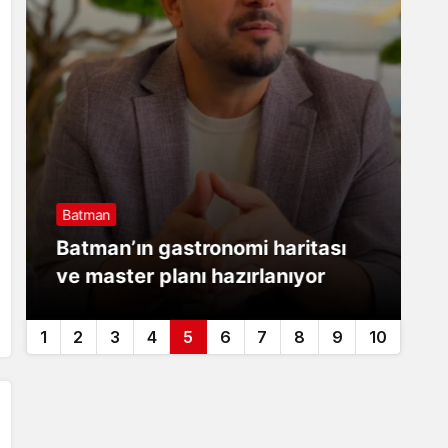
Batman
B
Batman’ın gastronomi haritası
B
ve master planı hazırlanıyor
S
1
2
3
4
5
6
7
8
9
10