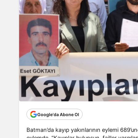
Google'da Abone Ol
Batman’da kayıp yakınlarının eylemi 689’u
eylemde, “Kayıplar bulunsun, failler yargıla