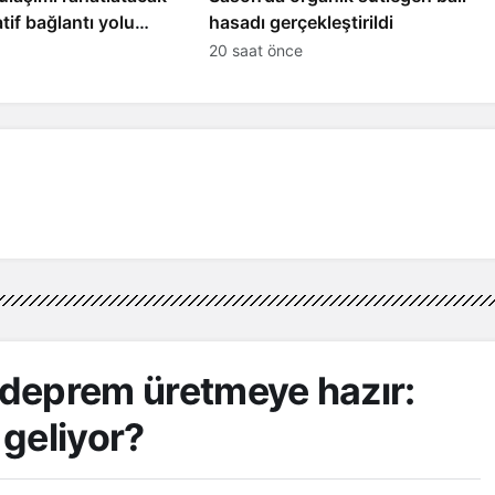
tif bağlantı yolu
hasadı gerçekleştirildi
 başladı
20 saat önce
ı deprem üretmeye hazır:
geliyor?