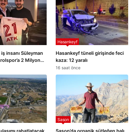
Hasankeyf
ı iş insanı Süleyman
Hasankeyf tüneli girişinde feci
trolspor’a 2 Milyon
kaza: 12 yaralı
16 saat önce
Sason
ulaşımı rahatlatacak
Sason’da organik sütleğen balı