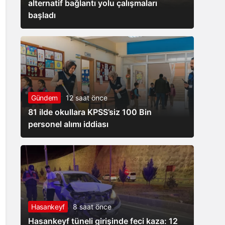
alternatif bağlantı yolu çalışmaları
başladı
Gündem
12 saat önce
81 ilde okullara KPSS’siz 100 Bin
personel alımı iddiası
Hasankeyf
8 saat önce
Hasankeyf tüneli girişinde feci kaza: 12