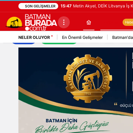
15:47
Metin Akyel, DEİK Litvanya İş K
SON GELIŞMELER
Batman
Haber
NELER OLUYOR
En Önemli Gelişmeler
Batman'da
İş İlanları
Mekan Rehberi