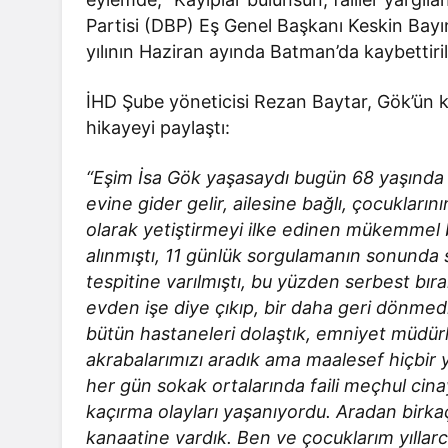
Partisi (DBP) Eş Genel Başkanı Keskin Bayınd
yılının Haziran ayında Batman’da kaybettiril
İHD Şube yöneticisi Rezan Baytar, Gök’ün ka
hikayeyi paylaştı:
“Eşim İsa Gök yaşasaydı bugün 68 yaşında o
evine gider gelir, ailesine bağlı, çocukları
olarak yetiştirmeyi ilke edinen mükemmel
alınmıştı, 11 günlük sorgulamanın sonunda s
tespitine varılmıştı, bu yüzden serbest bır
evden işe diye çıkıp, bir daha geri dönmed
bütün hastaneleri dolaştık, emniyet müdür
akrabalarımızı aradık ama maalesef hiçbi
her gün sokak ortalarında faili meçhul cinay
kaçırma olayları yaşanıyordu. Aradan birkaç
kanaatine vardık. Ben ve çocuklarım yılla