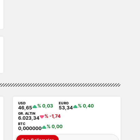
USD
EURO
% 0,03
% 0,40
46,65
53,34
GR. ALTIN
% -1,74
6.023,34
BTC
% 0,00
0,000000