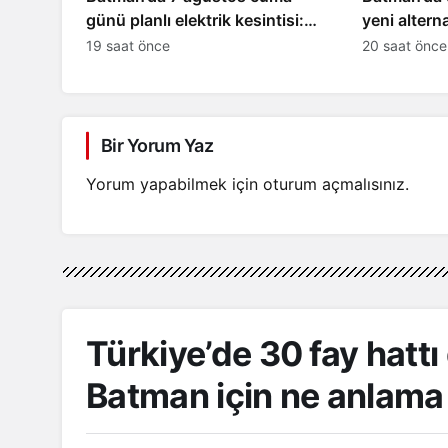
günü planlı elektrik kesintisi:
yeni alterna
İşte etkilenecek yerler
çalışmaları
19 saat önce
20 saat önce
Bir Yorum Yaz
Yorum yapabilmek için
oturum açmalısınız
.
Türkiye’de 30 fay hatt
Batman için ne anlama 