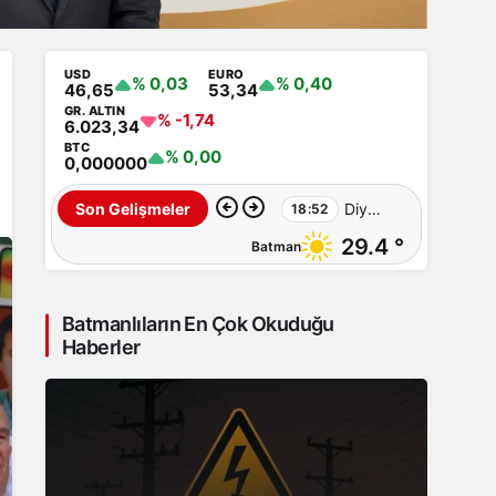
USD
EURO
% 0,03
% 0,40
46,65
53,34
GR. ALTIN
% -1,74
6.023,34
BTC
% 0,00
0,000000
Diyarbakır’da
Son Gelişmeler
18:52
29.4 °
Batman
Sulama
Kanalına
Batmanlıların En Çok Okuduğu
Giren
Haberler
Genç
Hayatını
Kaybetti