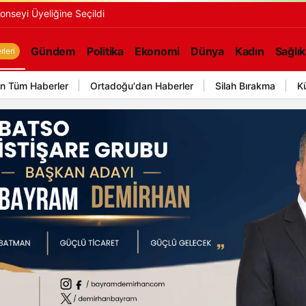
onseyi Üyeliğine Seçildi
Gündem
Politika
Ekonomi
Dünya
Kadın
Sağlık
leri
n Tüm Haberler
Ortadoğu'dan Haberler
Silah Bırakma
K