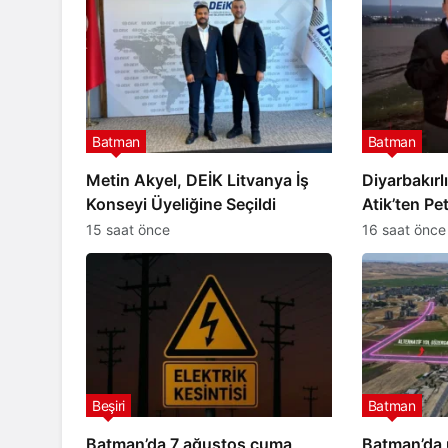
Batman
Batman
Metin Akyel, DEİK Litvanya İş
Diyarbakırl
Konseyi Üyeliğine Seçildi
Atik’ten Pe
TL destek
15 saat önce
16 saat önce
Beşiri
Batman
Batman’da 7 ağustos cuma
Batman’da 