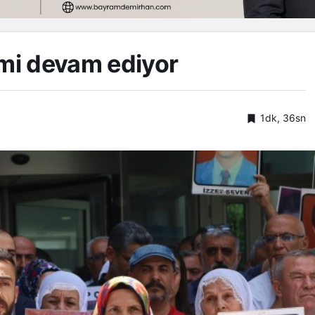
emi devam ediyor
1dk, 36sn