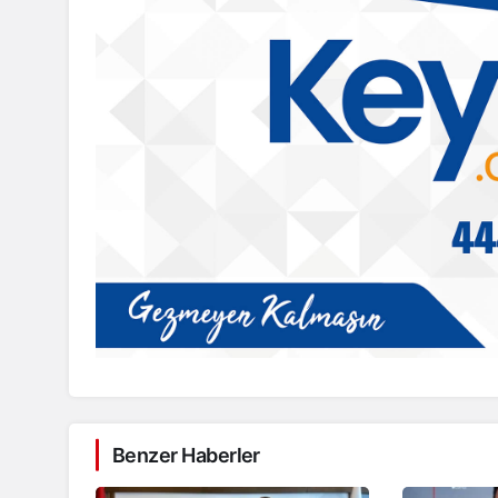
Sason
sanı Süleyman
r’a 2 Milyon TL
Sason’da organik sütleğe
hasadı gerçekleştirildi
Benzer Haberler