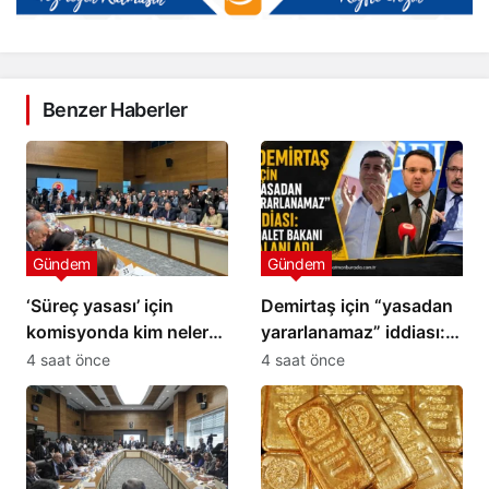
Benzer Haberler
Gündem
Gündem
‘Süreç yasası’ için
Demirtaş için “yasadan
komisyonda kim neler
yararlanamaz” iddiası:
söyledi?
Adalet Bakanı yalanladı
4 saat önce
4 saat önce