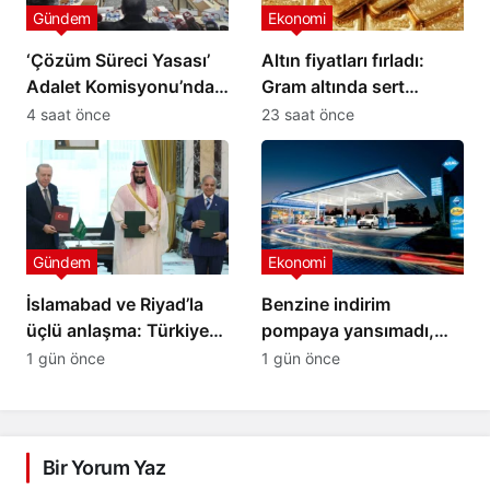
Gündem
Ekonomi
‘Çözüm Süreci Yasası’
Altın fiyatları fırladı:
Adalet Komisyonu’ndan
Gram altında sert
geçti
yükseliş
4 saat önce
23 saat önce
Gündem
Ekonomi
İslamabad ve Riyad’la
Benzine indirim
üçlü anlaşma: Türkiye
pompaya yansımadı,
yeni savunma ittifakını
yeni zam geliyor
1 gün önce
1 gün önce
imzaladı
Bir Yorum Yaz