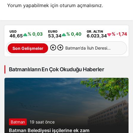
Yorum yapabilmek için
oturum açmalısınız
.
USD
EURO
GR. ALTIN
% 0,03
% 0,40
% -1,74
46,65
53,34
6.023,34
Batman’da İluh Deresi
Son Gelişmeler
çevresindeki park ve yollar
Batmanlıların En Çok Okuduğu Haberler
hizmete açıldı
Batman
19 saat önce
Batman Belediyesi işçilerine ek zam