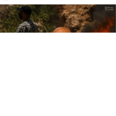
Google'da Abone Ol
0
Paylaş
Karar Gazetesi yazarı Yıldıray Oğur, Çözüm