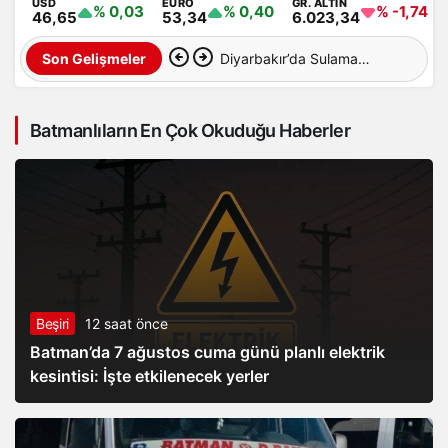
USD
EURO
GR. ALTIN
% 0,03
% 0,40
% -1,74
46,65
53,34
6.023,34
Diyarbakır’da Sulama
Son Gelişmeler
Kanalına Giren Genç
Batmanlıların En Çok Okuduğu Haberler
Hayatını Kaybetti
Beşiri
12 saat önce
Batman’da 7 ağustos cuma günü planlı elektrik
kesintisi: İşte etkilenecek yerler