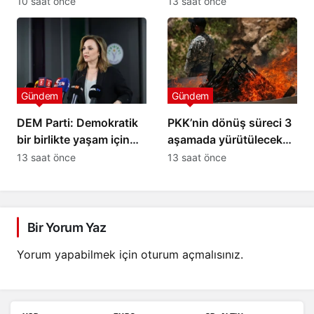
10 saat önce
13 saat önce
Gündem
Gündem
DEM Parti: Demokratik
PKK’nin dönüş süreci 3
bir birlikte yaşam için
aşamada yürütülecek
atılmış ilk imzalar
iddiası
13 saat önce
13 saat önce
Bir Yorum Yaz
Yorum yapabilmek için
oturum açmalısınız
.