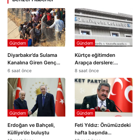
Gündem
Gündem
Diyarbakır’da Sulama
Kürtçe eğitimden
Kanalına Giren Genç
Arapça derslere:
Hayatını Kaybetti
Kobani’de öğrenciler
6 saat önce
8 saat önce
tepkili
Gündem
Gündem
Erdoğan ve Bahçeli,
Feti Yıldız: Önümüzdeki
Külliye’de buluştu
hafta başında
kanunlaşacak