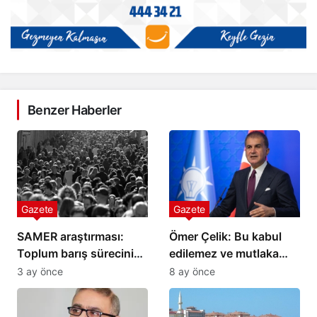
Benzer Haberler
Gazete
Gazete
SAMER araştırması:
Ömer Çelik: Bu kabul
Toplum barış sürecini
edilemez ve mutlaka
reddetmiyor ama
düzeltilmesi gerekir
3 ay önce
8 ay önce
güvenmiyor