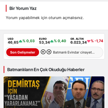
oldu
Bir Yorum Yaz
Yorum yapabilmek için
oturum açmalısınız
.
USD
EURO
GR. ALTIN
% 0,03
% 0,40
% -1,74
46,65
53,34
6.023,34
Batmanlı Evindar cinayete
Son Gelişmeler
kurban gitti: Cesedi
Batmanlıların En Çok Okuduğu Haberler
aranıyor…