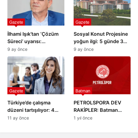
Gazete
Gazete
İlhami Işık’tan ‘Çözüm
Sosyal Konut Projesine
Süreci’ uyarısı:
yoğun ilgi: 5 günde 3
Belirsizlik güveni
milyona yakın başvuru!
9 ay önce
9 ay önce
erozyona uğratıyor
Gazete
Batman
Türkiye’de çalışma
PETROLSPOR’A DEV
düzeni tartışılıyor: 4
RAKİPLER: Batman
gün çalış 3 gün dinlen
Petrolspor’un rakipleri…
11 ay önce
1 yıl önce
TFF 2. Lig 2025–2026
sezonu rakipler belli